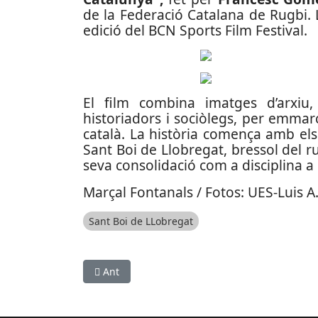
de la Federació Catalana de Rugbi.
edició del BCN Sports Film Festival.
El film combina imatges d’arxiu,
historiadors i sociòlegs, per emmar
català. La història comença amb el
Sant Boi de Llobregat, bressol del rug
seva consolidació com a disciplina a
Marçal Fontanals / Fotos: UES-Luis A.
Sant Boi de LLobregat
Article anterior: La Mitja Desvern 2025 aplega 
Ant