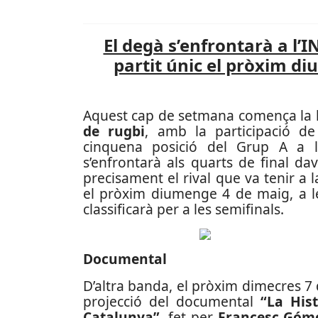
El degà s’enfrontarà a l’I
partit únic el pròxim d
Aquest cap de setmana comença la llu
de rugbi
, amb la participació d
cinquena posició del Grup A a la
s’enfrontarà als quarts de final dav
precisament el rival que va tenir a 
el pròxim diumenge 4 de maig, a le
classificarà per a les semifinals.
Documental
D’altra banda, el pròxim dimecres 7 d
projecció del documental
“La His
Catalunya”,
fet per
Francesc Góm