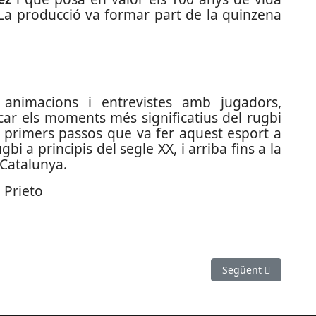
 La producció va formar part de la quinzena
 animacions i entrevistes amb jugadors,
car els moments més significatius del rugbi
s primers passos que va fer aquest esport a
bi a principis del segle XX, i arriba fins a la
 Catalunya.
 Prieto
prop de 500 participants
Article següent: Yo
Següent