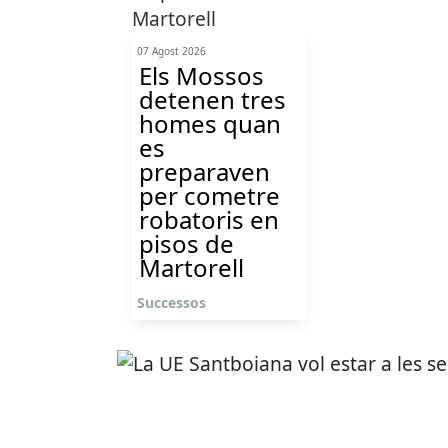
07 Agost 2026
Els Mossos
detenen tres
homes quan
es
preparaven
per cometre
robatoris en
pisos de
Martorell
Successos