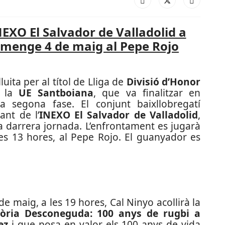
NEXO El Salvador de Valladolid a
iumenge 4 de maig al Pepe Rojo
ita per al títol de Lliga de
Divisió d’Honor
e la
UE Santboiana
, que va finalitzar en
 segona fase. El conjunt baixllobregatí
ant de l’
INEXO El Salvador de Valladolid
,
la darrera jornada. L’enfrontament es jugarà
s 13 hores, al Pepe Rojo. El guanyador es
e maig, a les 19 hores, Cal Ninyo acollirà la
tòria Desconeguda: 100 anys de rugbi a
ez
i que posa en valor els 100 anys de vida