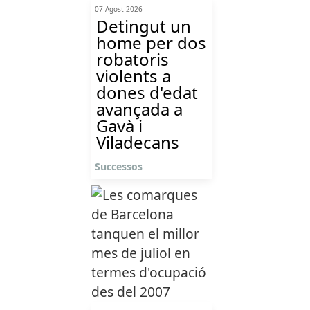
07 Agost 2026
Detingut un
home per dos
robatoris
violents a
dones d'edat
avançada a
Gavà i
Viladecans
Successos