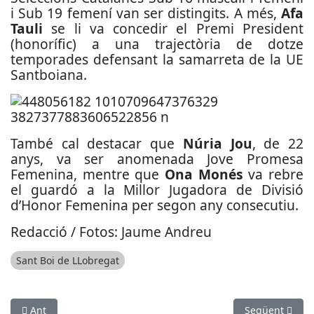
i Sub 19 femení van ser distingits. A més,
Afa
Tauli
se li va concedir el Premi President
(honorífic) a una trajectòria de dotze
temporades defensant la samarreta de la UE
Santboiana.
També cal destacar que
Núria Jou
, de 22
anys, va ser anomenada Jove Promesa
Femenina, mentre que
Ona Monés
va rebre
el guardó a la Millor Jugadora de Divisió
d’Honor Femenina per segon any consecutiu.
Redacció / Fotos: Jaume Andreu
Sant Boi de LLobregat
Article anterior: Marianne Vos guanya la Volta Ciclista a Catal
Article següen
Ant
Següent