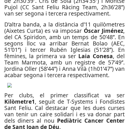
de 2h30’39’’. Cris de Sola (2h34’35’’) i Montse
Pujol (CC Sant Feliu Ràcing Team, 2h36’28’’)
van ser segona i tercera respectivament.
D’altra banda, a la distància d’11 quilòmetres
(Aixetes Curta) es va imposar
Óscar Jiménez
,
del CA Spiridon, amb un temps de 50’48’’. En
segons lloc va arribar Bernat Bolao (AEC,
51’01’’) i tercer Rubén Iglesias (51’28’’). En
fèmines, la primera va ser
Laia Conesa
, del
Team Marmota, amb un registre de 57’49’’.
Jordina Oller (58’44’’) i Anna Vilà (1h01’47’’) van
acabar segona i tercera respectivament.
Per clubs, el primer classificat va ser
Kilòmetre1
, seguit de T-Systems i Fondistes
Sant Feliu. Cal destacar que les dues curses
van tenir un caire solidari i es va donar part
dels diners al nou
Pediàtric Cancer Center
de Sant Joan de Déu
.