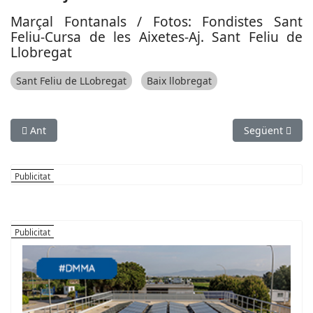
Marçal Fontanals / Fotos: Fondistes Sant
Feliu-Cursa de les Aixetes-Aj. Sant Feliu de
Llobregat
Sant Feliu de LLobregat
Baix llobregat
Article anterior: El CHL Jujol Jokers puja a la Lliga Elit d’hoquei 
Article següent
Ant
Següent