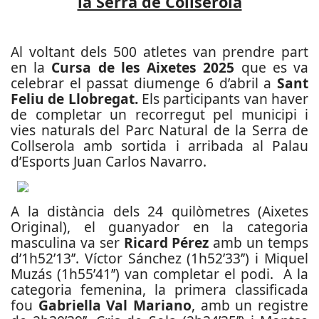
la Serra de Collserola
Al voltant dels 500 atletes van prendre part
en la
Cursa de les Aixetes 2025
que es va
celebrar el passat diumenge 6 d’abril a
Sant
Feliu de Llobregat.
Els participants van haver
de completar un recorregut pel municipi i
vies naturals del Parc Natural de la Serra de
Collserola amb sortida i arribada al Palau
d’Esports Juan Carlos Navarro.
A la distància dels 24 quilòmetres (Aixetes
Original), el guanyador en la categoria
masculina va ser
Ricard Pérez
amb un temps
d’1h52’13’’. Víctor Sánchez (1h52’33’’) i Miquel
Muzás (1h55’41’’) van completar el podi. A la
categoria femenina, la primera classificada
fou
Gabriella Val Mariano
, amb un registre