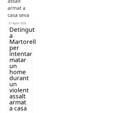
07 Agost 2026
Detingut
a
Martorell
per
intentar
matar
un
home
durant
un
violent
assalt
armat
a casa