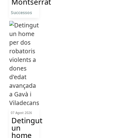
Montserrat
Successos
07 Agost 2026
Detingut
un
home