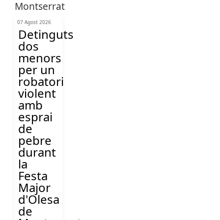
07 Agost 2026
Detinguts
dos
menors
per un
robatori
violent
amb
esprai
de
pebre
durant
la
Festa
Major
d'Olesa
de