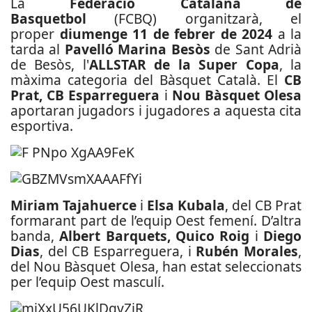
La
Federació Catalana de
Basquetbol
(FCBQ) organitzarà, el
proper
diumenge 11 de febrer de 2024
a la
tarda al
Pavelló Marina Besòs
de Sant Adrià
de Besòs, l'
ALLSTAR de la Super Copa
, la
màxima categoria del Bàsquet Català. El
CB
Prat, CB Esparreguera
i
Nou Bàsquet Olesa
aportaran jugadors i jugadores a aquesta cita
esportiva.
Miriam Tajahuerce
i
Elsa Kubala
, del CB Prat
formarant part de l’equip Oest femení. D’altra
banda,
Albert Barquets, Quico Roig
i
Diego
Dias
, del CB Esparreguera, i
Rubén Morales
,
del Nou Bàsquet Olesa, han estat seleccionats
per l’equip Oest masculí.