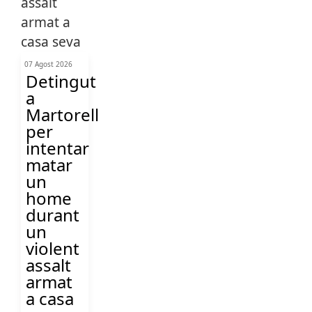
07 Agost 2026
Detingut
a
Martorell
per
intentar
matar
un
home
durant
un
violent
assalt
armat
a casa