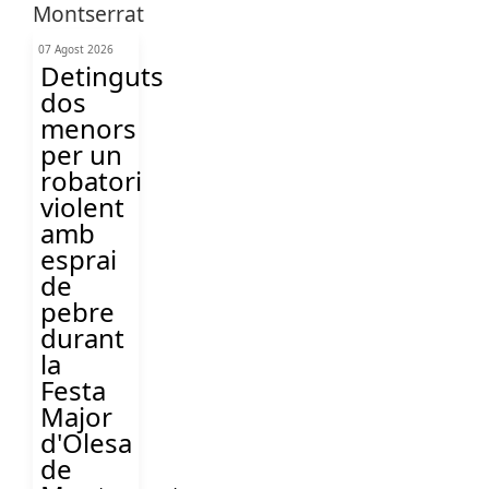
07 Agost 2026
Detinguts
dos
menors
per un
robatori
violent
amb
esprai
de
pebre
durant
la
Festa
Major
d'Olesa
de