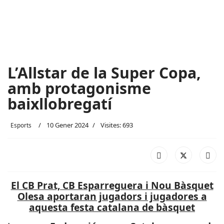
L’Allstar de la Super Copa,
amb protagonisme
baixllobregatí
10 Gener 2024
Visites: 693
Esports
El CB Prat, CB Esparreguera i Nou Bàsquet
Olesa aportaran jugadors i jugadores a
aquesta festa catalana de bàsquet