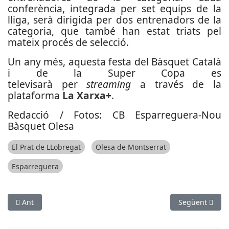
conferència, integrada per set equips de la
lliga, serà dirigida per dos entrenadors de la
categoria, que també han estat triats pel
mateix procés de selecció.
Un any més, aquesta festa del Bàsquet Català
i de la Super Copa es
televisarà per
streaming
a través de la
plataforma
La Xarxa+
.
Redacció / Fotos: CB Esparreguera-Nou
Bàsquet Olesa
El Prat de LLobregat
Olesa de Montserrat
Esparreguera
Article anterior: Torna l’espectacle de la Cinc Cims de Corbera
Article següent
Ant
Següent