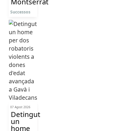
Montserrat
Successos
07 Agost 2026
Detingut
un
home