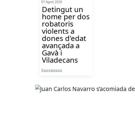
07 Agost 2026
Detingut un
home per dos
robatoris
violents a
dones d'edat
avançada a
Gavà i
Viladecans
Successos