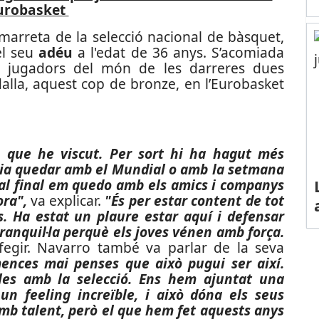
Eurobasket
amarreta de la selecció nacional de bàsquet,
el seu
adéu
a l'edat de 36 anys. S’acomiada
s jugadors del món de les darreres dues
lla, aquest cop de bronze, en l’Eurobasket
que he viscut. Per sort hi ha hagut més
ia quedar amb el Mundial o amb la setmana
ò al final em quedo amb els amics i companys
ora",
va explicar.
"És per estar content de tot
s. Ha estat un plaure estar aquí i defensar
tranquil·la perquè els joves vénen amb força.
egir. Navarro també va parlar de la seva
nces mai penses que això pugui ser així.
es amb la selecció. Ens hem ajuntat una
n feeling increïble, i això dóna els seus
amb talent, però el que hem fet aquests anys