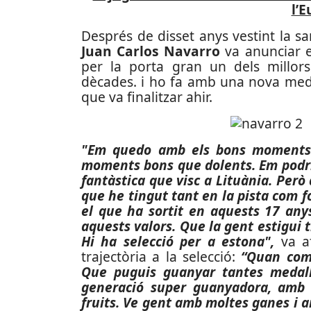
l’
Després de disset anys vestint la s
Juan Carlos Navarro
va anunciar 
per la porta gran un dels millor
dècades. i ho fa amb una nova meda
que va finalitzar ahir.
"Em quedo amb els bons moments 
moments bons que dolents. Em podr
fantàstica que visc a Lituània. Per
que he tingut tant en la pista com f
el que ha sortit en aquests 17 any
aquests valors. Que la gent estigui 
Hi ha selecció per a estona",
va af
trajectòria a la selecció:
“Quan come
Que puguis guanyar tantes medall
generació super guanyadora, amb u
fruits. Ve gent amb moltes ganes i 