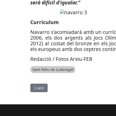
serà difícil d'igualar.”
Currículum
Navarro s'acomiadarà amb un curríc
2006, els dos argents als Jocs Olím
2012) al costat del bronze en els Joc
els europeus amb dos ceptres contin
Redacció / Fotos Arxiu-FEB
Sant Feliu de LLobregat
Article anterior: ESPORTS (NATACIÓ): Pol Gil gua
Ant