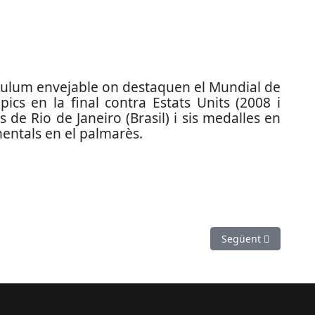
ulum envejable on destaquen el Mundial de
pics en la final contra Estats Units (2008 i
s de Rio de Janeiro (Brasil) i sis medalles en
entals en el palmarès.
nya la travessia al llac de Banyoles
Article següent: La
Següent