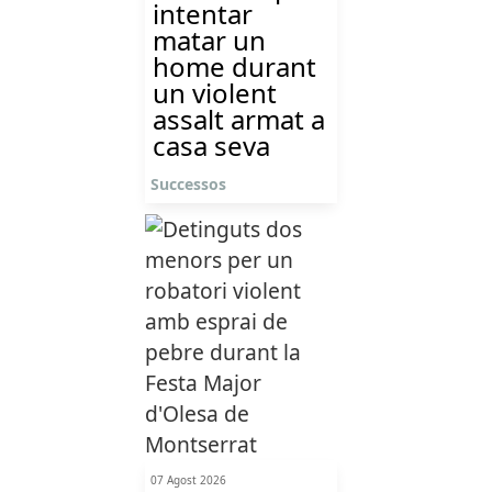
intentar
matar un
home durant
un violent
assalt armat a
casa seva
Successos
07 Agost 2026