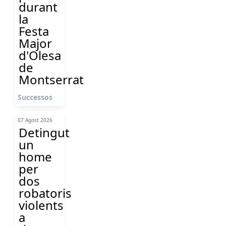
durant
la
Festa
Major
d'Olesa
de
Montserrat
Successos
07 Agost 2026
Detingut
un
home
per
dos
robatoris
violents
a