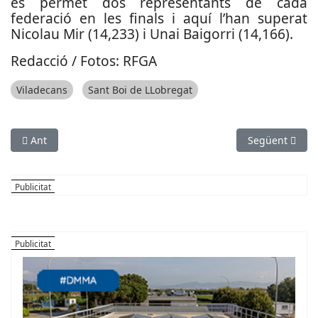
es permet dos representants de cada
federació en les finals i aquí l’han superat
Nicolau Mir (14,233) i Unai Baigorri (14,166).
Redacció / Fotos: RFGA
Viladecans
Sant Boi de LLobregat
Article anterior: María Heras assoleix el bitllet per als Jocs Pa
Article següen
Ant
Següent