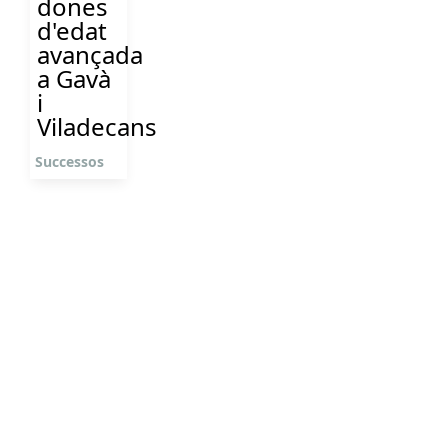
dones
d'edat
avançada
a Gavà
i
Viladecans
Successos