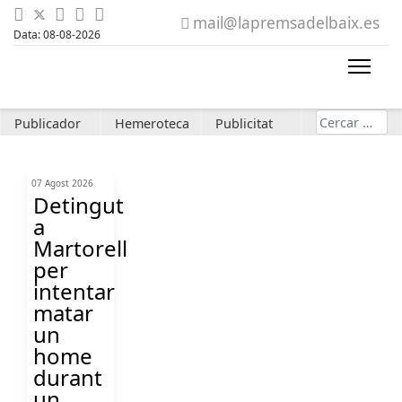
mail@lapremsadelbaix.es
Data: 08-08-2026
Cerca
Publicador
Hemeroteca
Publicitat
07 Agost 2026
Detingut
a
Martorell
per
intentar
matar
un
home
durant
un