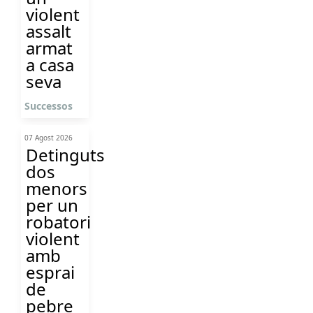
violent
assalt
armat
a casa
seva
Successos
07 Agost 2026
Detinguts
dos
menors
per un
robatori
violent
amb
esprai
de
pebre