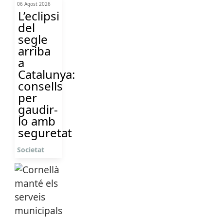
06 Agost 2026
L’eclipsi
del
segle
arriba
a
Catalunya:
consells
per
gaudir-
lo amb
seguretat
Societat