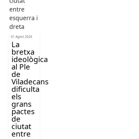
01 Agost 2026
La
bretxa
ideològica
al Ple
de
Viladecans
dificulta
els
grans
pactes
de
ciutat
entre