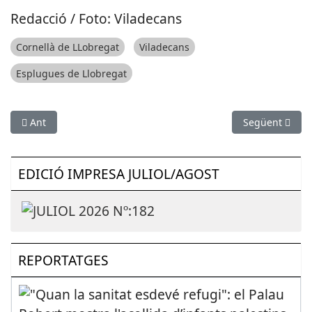
Redacció / Foto: Viladecans
Cornellà de LLobregat
Viladecans
Esplugues de Llobregat
Article anterior: La 43a Cursa Popular del Prat aplega més d’u
Article següent
Ant
Següent
EDICIÓ IMPRESA JULIOL/AGOST
REPORTATGES