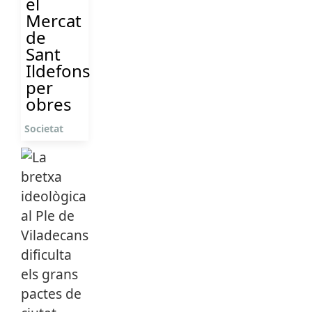
el
Mercat
de
Sant
Ildefons
per
obres
Societat