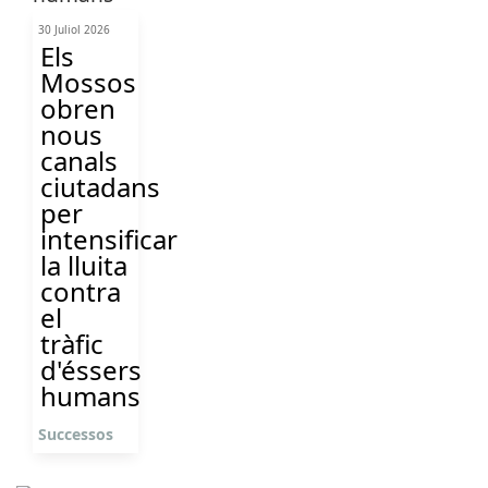
30 Juliol 2026
Els
Mossos
obren
nous
canals
ciutadans
per
intensificar
la lluita
contra
el
tràfic
d'éssers
humans
Successos