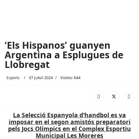
‘Els Hispanos’ guanyen
Argentina a Esplugues de
Llobregat
07 Juliol 2024
Visites: 644
Esports
La Selecció Espanyola d’handbol es va
imposar en el segon amistós preparatori
pels Jocs Olímpics en el Complex Esportiu
Municipal Les Moreres