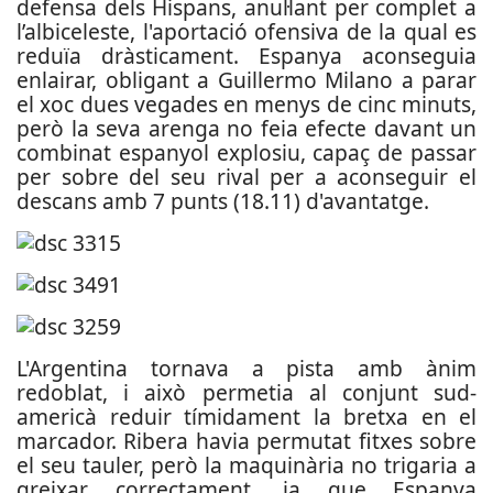
defensa dels Hispans, anul·lant per complet a
l’albiceleste, l'aportació ofensiva de la qual es
reduïa dràsticament. Espanya aconseguia
enlairar, obligant a Guillermo Milano a parar
el xoc dues vegades en menys de cinc minuts,
però la seva arenga no feia efecte davant un
combinat espanyol explosiu, capaç de passar
per sobre del seu rival per a aconseguir el
descans amb 7 punts (18.11) d'avantatge.
L'Argentina tornava a pista amb ànim
redoblat, i això permetia al conjunt sud-
americà reduir tímidament la bretxa en el
marcador. Ribera havia permutat fitxes sobre
el seu tauler, però la maquinària no trigaria a
greixar correctament, ja que Espanya