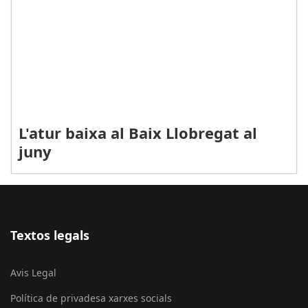
L'atur baixa al Baix Llobregat al
juny
Textos legals
Avis Legal
Política de privadesa xarxes socials