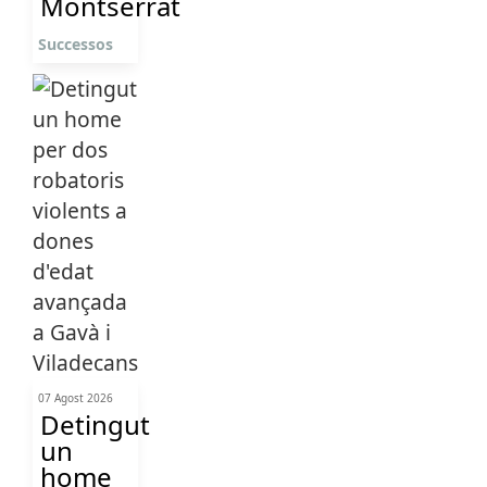
Montserrat
Successos
07 Agost 2026
Detingut
un
home