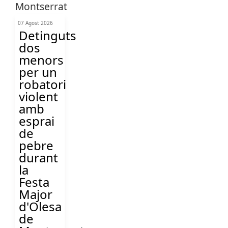
07 Agost 2026
Detinguts
dos
menors
per un
robatori
violent
amb
esprai
de
pebre
durant
la
Festa
Major
d'Olesa
de