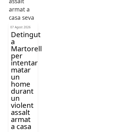
07 Agost 2026
Detingut
a
Martorell
per
intentar
matar
un
home
durant
un
violent
assalt
armat
a casa