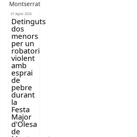
07 Agost 2026
Detinguts
dos
menors
per un
robatori
violent
amb
esprai
de
pebre
durant
la
Festa
Major
d'Olesa
de