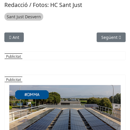
Redacció / Fotos: HC Sant Just
Sant Just Desvern
Article anterior: La Cursa del Capó tornarà a pujar al Castell d
Article següent
Ant
Següent