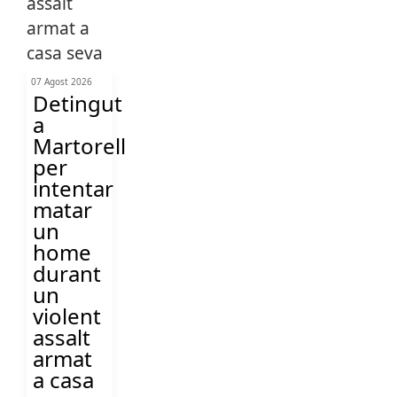
07 Agost 2026
Detingut
a
Martorell
per
intentar
matar
un
home
durant
un
violent
assalt
armat
a casa