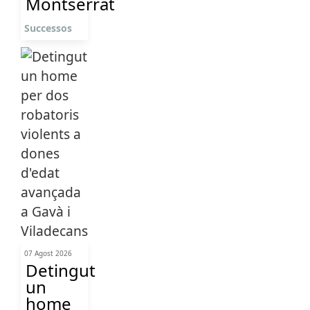
Montserrat
Successos
07 Agost 2026
Detingut
un
home