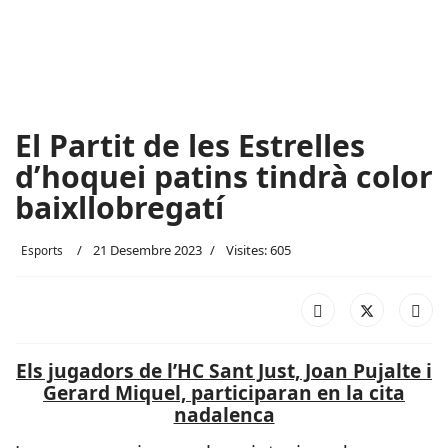
El Partit de les Estrelles
d’hoquei patins tindrà color
baixllobregatí
21 Desembre 2023
Visites: 605
Esports
Els jugadors de l’HC Sant Just, Joan Pujalte i
Gerard Miquel, participaran en la cita
nadalenca