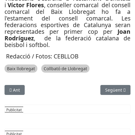
i
Víctor Flores
, conseller comarcal del consell
comarcal del Baix Llobregat ho fa a
l'estament del consell comarcal. Les
federacions esportives de Catalunya seran
representades per primer cop per
Joan
Rodríguez
, de la federació catalana de
beisbol i softbol.
Redacció / Fotos: CEBLLOB
Baix llobregat
Collbató de Llobregat
Article anterior: La Bòbila de Gavà va encetar la temporada de
Article següent
Ant
Següent