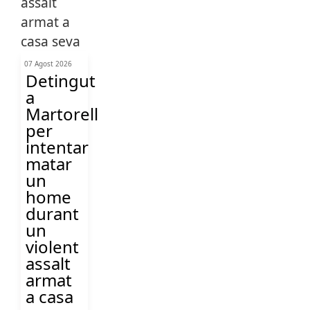
07 Agost 2026
Detingut
a
Martorell
per
intentar
matar
un
home
durant
un
violent
assalt
armat
a casa