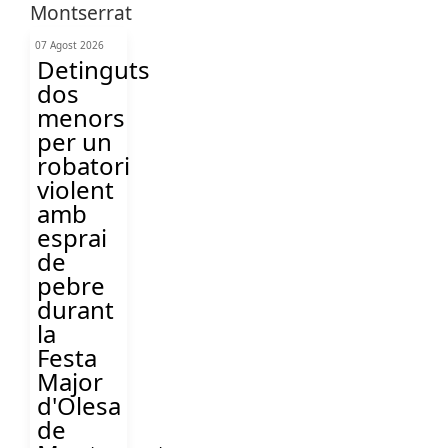
07 Agost 2026
Detinguts
dos
menors
per un
robatori
violent
amb
esprai
de
pebre
durant
la
Festa
Major
d'Olesa
de