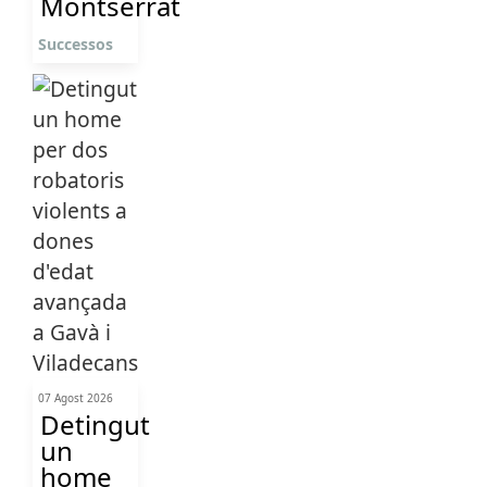
Montserrat
Successos
07 Agost 2026
Detingut
un
home