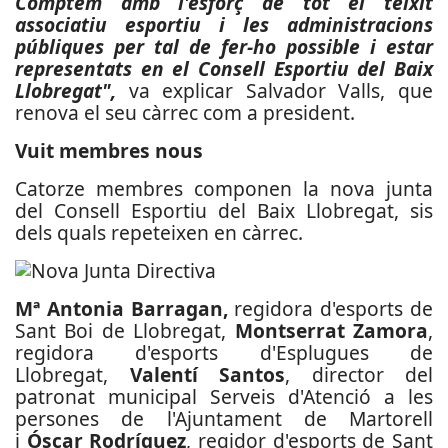
Comptem amb l'esforç de tot el teixit
associatiu esportiu i les administracions
públiques per tal de fer-ho possible i estar
representats en el Consell Esportiu del Baix
Llobregat",
va explicar Salvador Valls, que
renova el seu càrrec com a president.
Vuit membres nous
Catorze membres componen la nova junta
del Consell Esportiu del Baix Llobregat, sis
dels quals repeteixen en càrrec.
Mª Antonia Barragan,
regidora d'esports de
Sant Boi de Llobregat,
Montserrat Zamora
,
regidora d'esports d'Esplugues de
Llobregat,
Valentí Santos
, director del
patronat municipal Serveis d'Atenció a les
persones de l'Ajuntament de Martorell
i
Óscar Rodríguez
, regidor d'esports de Sant