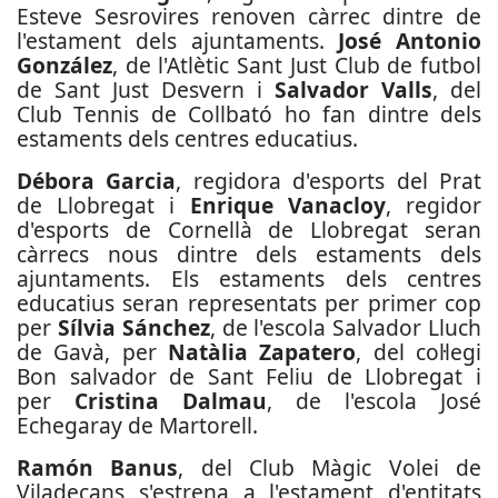
Esteve Sesrovires renoven càrrec dintre de
l'estament dels ajuntaments.
José Antonio
González
, de l'Atlètic Sant Just Club de futbol
de Sant Just Desvern i
Salvador Valls
, del
Club Tennis de Collbató ho fan dintre dels
estaments dels centres educatius.
Débora Garcia
, regidora d'esports del Prat
de Llobregat i
Enrique Vanacloy
, regidor
d'esports de Cornellà de Llobregat seran
càrrecs nous dintre dels estaments dels
ajuntaments. Els estaments dels centres
educatius seran representats per primer cop
per
Sílvia Sánchez
, de l'escola Salvador Lluch
de Gavà, per
Natàlia Zapatero
, del col·legi
Bon salvador de Sant Feliu de Llobregat i
per
Cristina Dalmau
, de l'escola José
Echegaray de Martorell.
Ramón Banus
, del Club Màgic Volei de
Viladecans s'estrena a l'estament d'entitats