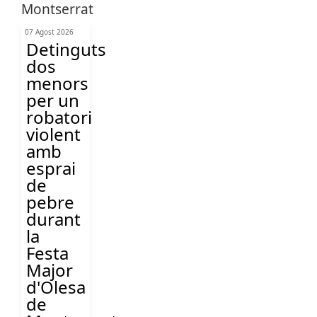
07 Agost 2026
Detinguts
dos
menors
per un
robatori
violent
amb
esprai
de
pebre
durant
la
Festa
Major
d'Olesa
de