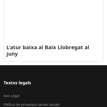
L'atur baixa al Baix Llobregat al
juny
Textos legals
Avis Legal
Política de privadesa xarxes socials