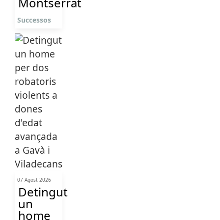
Montserrat
Successos
07 Agost 2026
Detingut
un
home