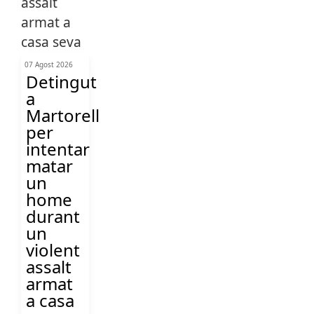
07 Agost 2026
Detingut
a
Martorell
per
intentar
matar
un
home
durant
un
violent
assalt
armat
a casa