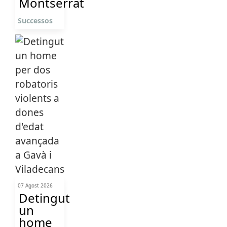
Montserrat
Successos
07 Agost 2026
Detingut
un
home