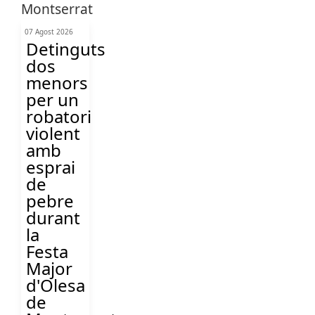
07 Agost 2026
Detinguts
dos
menors
per un
robatori
violent
amb
esprai
de
pebre
durant
la
Festa
Major
d'Olesa
de