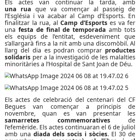
Els actes van continuar la tarda, amb
una rua
que va començar al passeig de
l’Església i va acabar al Camp d’Esports. En
finalitzar la rua, al
Camp d’Esports
es va fer
una
festa de final de temporada
amb tots
els equips de l’entitat, esdeveniment que
s’allargarà fins a la nit amb una discomòbil. Al
llarg del dia es podran comprar
productes
solidaris
per a la investigació de les malalties
minoritàries a l’Hospital de Sant Joan de Déu.
Els actes de celebració del centenari del CF
Begues van començar a principis de
novembre, quan es van presentar les
samarretes commemoratives
de
l’efemèride. Els actes continuaran el 6 de juliol
amb una
diada dels socis i sòcies
. El 30 de