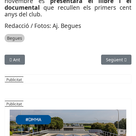
novembre es
presentarà el llibre i el
documental
que recullen els primers cent
anys del club.
Redacció / Fotos: Aj. Begues
Begues
Article anterior: El CEBLLOB fomenta els beneficis de l’activitat l
Article següen
Ant
Següent