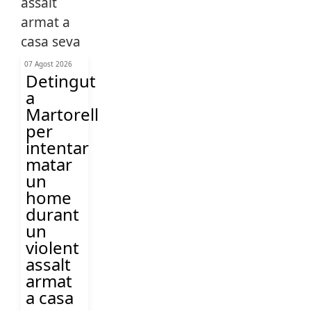
07 Agost 2026
Detingut
a
Martorell
per
intentar
matar
un
home
durant
un
violent
assalt
armat
a casa