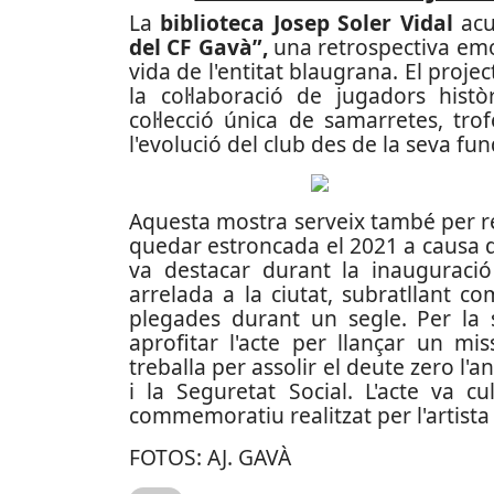
La
biblioteca Josep Soler Vidal
acu
del CF Gavà”,
una retrospectiva emo
vida de l'entitat blaugrana. El projec
la col·laboració de jugadors his
col·lecció única de samarretes, tr
l'evolució del club des de la seva fun
Aquesta mostra serveix també per re
quedar estroncada el 2021 a causa d
va destacar durant la inauguració
arrelada a la ciutat, subratllant co
plegades durant un segle. Per la
aprofitar l'acte per llançar un mi
treballa per assolir el deute zero l
i la Seguretat Social. L'acte va 
commemoratiu realitzat per l'artista
FOTOS: AJ. GAVÀ