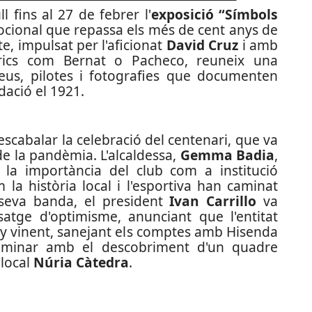
ll fins al 27 de febrer l'
exposició “Símbols
cional que repassa els més de cent anys de
te, impulsat per l'aficionat
David Cruz
i amb
tòrics com Bernat o Pacheco, reuneix una
ofeus, pilotes i fotografies que documenten
dació el 1921.
scabalar la celebració del centenari, que va
e la pandèmia. L'alcaldessa,
Gemma Badia
,
 la importància del club com a institució
m la història local i l'esportiva han caminat
 seva banda, el president
Ivan Carrillo
va
ssatge d'optimisme, anunciant que l'entitat
'any vinent, sanejant els comptes amb Hisenda
culminar amb el descobriment d'un quadre
 local
Núria Càtedra
.