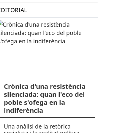
EDITORIAL
Crònica d'una resistència
silenciada: quan l'eco del
poble s'ofega en la
indiferència
Una anàlisi de la retòrica
socialista i la realitat política