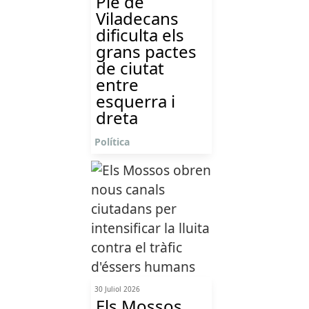
Ple de
Viladecans
dificulta els
grans pactes
de ciutat
entre
esquerra i
dreta
Política
30 Juliol 2026
Els Mossos