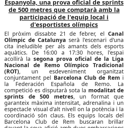
Espanyola, una prova oficial de sprints
de 500 metres que comptarà amb la
participació de l'equip local i
d'esportistes olímpics
El pròxim dissabte 21 de febrer, el
Canal
Olímpic de Catalunya
serà l'escenari d'una
cita ineludible per als amants dels esports
aquàtics. De 16:00 a 17:30 hores, l'espai
acollirà la
segona prova oficial de la Liga
Nacional de Remo Olímpico Tradicional
(ROT)
, un esdeveniment organitzat
conjuntament pel
Barcelona Club de Rem
i
la Federación Española de Remo. La
competició es disputarà sota la
modalitat de
sprints de 500 metres
, un format que
garanteix màxima intensitat, adrenalina i un
espectacle visual d'alt nivell on la potència i la
coordinació són claus. Els equips locals del
Barcelona Club de Rem buscaran brillar
davant la seva afició amb dues embarcacions