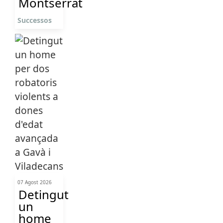
Montserrat
Successos
07 Agost 2026
Detingut
un
home