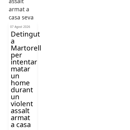
07 Agost 2026
Detingut
a
Martorell
per
intentar
matar
un
home
durant
un
violent
assalt
armat
a casa