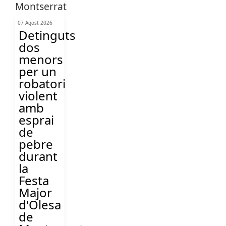
07 Agost 2026
Detinguts
dos
menors
per un
robatori
violent
amb
esprai
de
pebre
durant
la
Festa
Major
d'Olesa
de