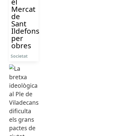
el
Mercat
de
Sant
Ildefons
per
obres
Societat