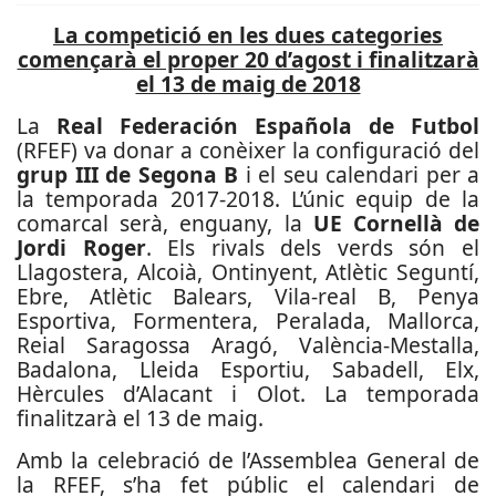
La competició en les dues categories
començarà el proper 20 d’agost i finalitzarà
el 13 de maig de 2018
La
Real Federación Española de Futbol
(RFEF) va donar a conèixer la configuració del
grup III de Segona B
i el seu calendari per a
la temporada 2017-2018. L’únic equip de la
comarcal serà, enguany, la
UE Cornellà de
Jordi Roger
. Els rivals dels verds són el
Llagostera, Alcoià, Ontinyent, Atlètic Seguntí,
Ebre, Atlètic Balears, Vila-real B, Penya
Esportiva, Formentera, Peralada, Mallorca,
Reial Saragossa Aragó, València-Mestalla,
Badalona, Lleida Esportiu, Sabadell, Elx,
Hèrcules d’Alacant i Olot. La temporada
finalitzarà el 13 de maig.
Amb la celebració de l’Assemblea General de
la RFEF, s’ha fet públic el calendari de