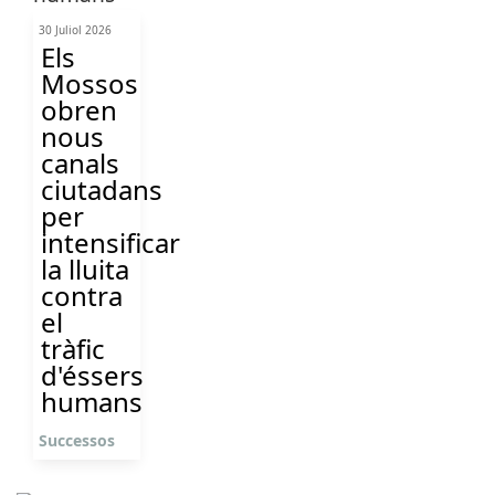
30 Juliol 2026
Els
Mossos
obren
nous
canals
ciutadans
per
intensificar
la lluita
contra
el
tràfic
d'éssers
humans
Successos