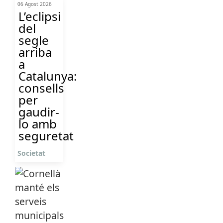
06 Agost 2026
L’eclipsi
del
segle
arriba
a
Catalunya:
consells
per
gaudir-
lo amb
seguretat
Societat