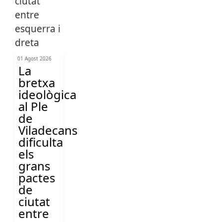
01 Agost 2026
La
bretxa
ideològica
al Ple
de
Viladecans
dificulta
els
grans
pactes
de
ciutat
entre