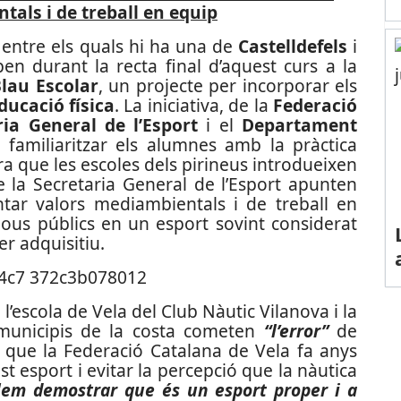
als i de treball en equip
 entre els quals hi ha una de
Castelldefels
i
pen durant la recta final d’aquest curs a la
lau Escolar
, un projecte per incorporar els
ducació física
. La iniciativa, de la
Federació
ria General de l’Esport
i el
Departament
 familiaritzar els alumnes amb la pràctica
ra que les escoles dels pirineus introdueixen
 de la Secretaria General de l’Esport apunten
ar valors mediambientals i de treball en
nous públics en un esport sovint considerat
er adquisitiu.
’escola de Vela del Club Nàutic Vilanova i la
 municipis de la costa cometen
“l’error”
de
a que la Federació Catalana de Vela fa anys
t esport i evitar la percepció que la nàutica
lem demostrar que és un esport proper i a