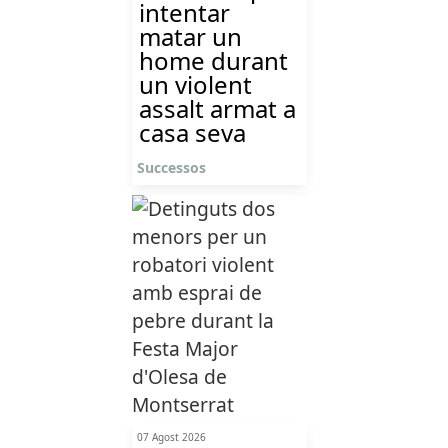
intentar
matar un
home durant
un violent
assalt armat a
casa seva
Successos
07 Agost 2026