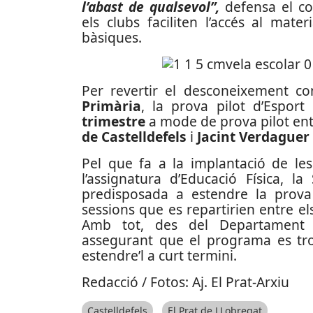
l’abast de qualsevol”,
defensa el co
els clubs faciliten l’accés al mate
bàsiques.
Per revertir el desconeixement c
Primària
, la prova pilot d’Espor
trimestre
a mode de prova pilot ent
de Castelldefels
i
Jacint Verdaguer
Pel que fa a la implantació de les
l’assignatura d’Educació Física, l
predisposada a estendre la prova
sessions que es repartirien entre e
Amb tot, des del Departament d
assegurant que el programa es tro
estendre’l a curt termini.
Redacció / Fotos: Aj. El Prat-Arxiu
Castelldefels
El Prat de LLobregat