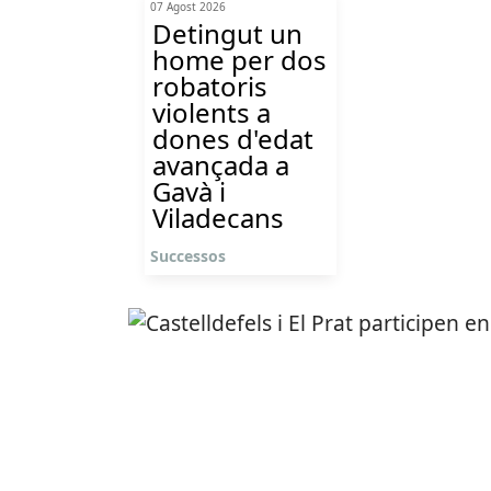
07 Agost 2026
Detingut un
home per dos
robatoris
violents a
dones d'edat
avançada a
Gavà i
Viladecans
Successos