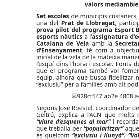
valors mediambient
Set escoles
de municipis costaners,
una del
Prat de Llobregat,
partici
prova pilot del programa Esport B
esports nàutics
a l’
assignatura d’e
Catalana de Vela
amb la
Secreta
d’Ensenyament
, té com a objectiu
inicial de la vela de la mateixa mane
l’esquí dins l’horari escolar. Fonts
que el programa també vol foment
equip, alhora que busca fidelitzar 
“exclusiu” per a famílies amb alt pod
Segons José Roestel, coordinador de l
Geltrú, explica a l’ACN que molts
“viure d’esquenes al mar”
i record
que treballa per
“popularitzar”
aques
és quelcom
“exclusiu i llunyà”.
“Vo