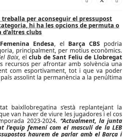
ca treballa per aconseguir el pressupost
ategoria, hi ha les opcions de permuta o
d’altres clubs
 Femenina Endesa
, el
Barça CBS
podria
goria, principalment, per motius econòmics.
el Baix
, el
club de Sant Feliu de Llobregat
ts recursos per afrontar amb solvència una
nt com esportivament, tot i que va poder
 país assolint la permanència a la penúltima
itat baixllobregatina s’està replantejant la
que van haver de viure les jugadores i el cos
temporada 2023-2024.
“Actualment, la junta
nt l’equip femení com el masculí de la LEB
ssupostos haurem de parlar amb el Barça i