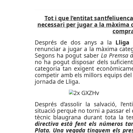
Tot i que l’entitat santfeliuen
necessari per jugar a la màxima c
compra 
Després de dos anys a la
Lliga
renunciar a jugar a la màxima cate
Segons ha pogut saber
La Premsa d
no ha pogut disposar dels suficien
categoria tan exigent econòmicame
competir amb els millors equips del
jornada de Lliga.
Després d’assolir la salvació, l’ent
situació perquè no torni a passar el 
tècnic blaugrana durant tota la 
directiva està fent els números ta
Plata. Una vegada tinguem els pre