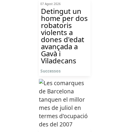
07 Agost 2026
Detingut un
home per dos
robatoris
violents a
dones d'edat
avançada a
Gavà i
Viladecans
Successos