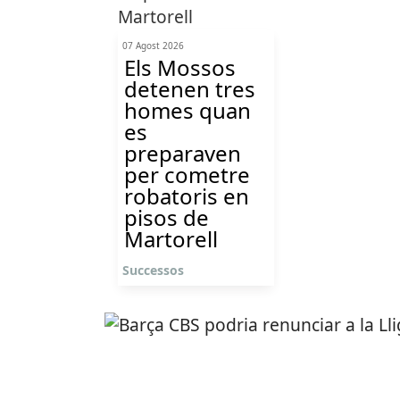
07 Agost 2026
Els Mossos
detenen tres
homes quan
es
preparaven
per cometre
robatoris en
pisos de
Martorell
Successos