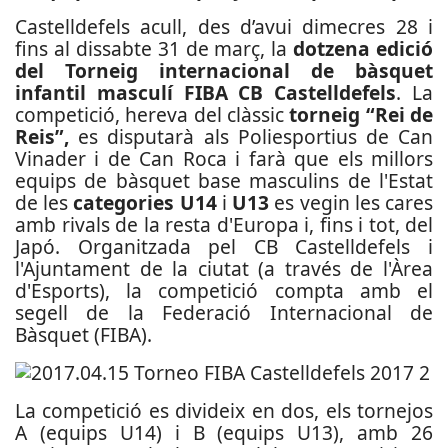
Castelldefels acull, des d’avui dimecres 28 i
fins al dissabte 31 de març, la
dotzena edició
del Torneig internacional de bàsquet
infantil masculí FIBA CB Castelldefels
. La
competició, hereva del clàssic
torneig “Rei de
Reis”,
es disputarà als Poliesportius de Can
Vinader i de Can Roca i farà que els millors
equips de bàsquet base masculins de l'Estat
de les
categories U14
i
U13
es vegin les cares
amb rivals de la resta d'Europa i, fins i tot, del
Japó. Organitzada pel CB Castelldefels i
l'Ajuntament de la ciutat (a través de l'Àrea
d'Esports), la competició compta amb el
segell de la Federació Internacional de
Bàsquet (FIBA).
La competició es divideix en dos, els tornejos
A (equips U14) i B (equips U13), amb 26