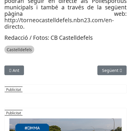
podran seguir en directe als Poliesportius
municipals i també a través de la següent
pàgina web:
http://torneocastelldefels.nbn23.com/en-
directo.
Redacció / Fotos: CB Castelldefels
Castelldefels
Article anterior: Primavera molt atlètica i solidària a Sant Feli
Article següent
Ant
Següent