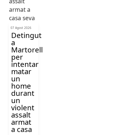
07 Agost 2026
Detingut
a
Martorell
per
intentar
matar
un
home
durant
un
violent
assalt
armat
a casa