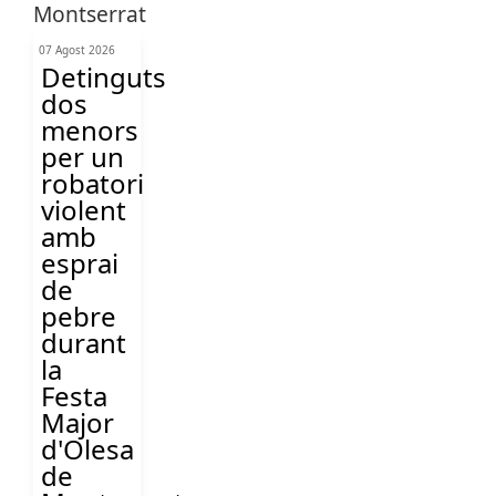
07 Agost 2026
Detinguts
dos
menors
per un
robatori
violent
amb
esprai
de
pebre
durant
la
Festa
Major
d'Olesa
de