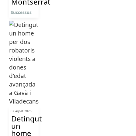
Montserrat
Successos
07 Agost 2026
Detingut
un
home