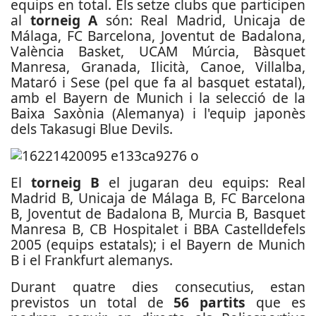
equips en total. Els setze clubs que participen
al
torneig A
són: Real Madrid, Unicaja de
Málaga, FC Barcelona, Joventut de Badalona,
València Basket, UCAM Múrcia, Bàsquet
Manresa, Granada, Ilicità, Canoe, Villalba,
Mataró i Sese (pel que fa al basquet estatal),
amb el Bayern de Munich i la selecció de la
Baixa Saxònia (Alemanya) i l'equip japonès
dels Takasugi Blue Devils.
El
torneig B
el jugaran deu equips: Real
Madrid B, Unicaja de Málaga B, FC Barcelona
B, Joventut de Badalona B, Murcia B, Basquet
Manresa B, CB Hospitalet i BBA Castelldefels
2005 (equips estatals); i el Bayern de Munich
B i el Frankfurt alemanys.
Durant quatre dies consecutius, estan
previstos un total de
56 partits
que es