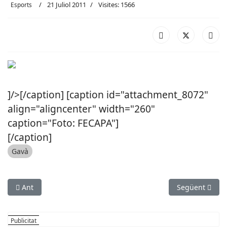
21 Juliol 2011
Visites: 1566
Esports
]/>[/caption] [caption id="attachment_8072"
align="aligncenter" width="260"
caption="Foto: FECAPA"]
[/caption]
Gavà
Article anterior: El millor vòlei-platja català a Viladecans
Article següent
Ant
Següent