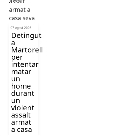
07 Agost 2026
Detingut
a
Martorell
per
intentar
matar
un
home
durant
un
violent
assalt
armat
a casa