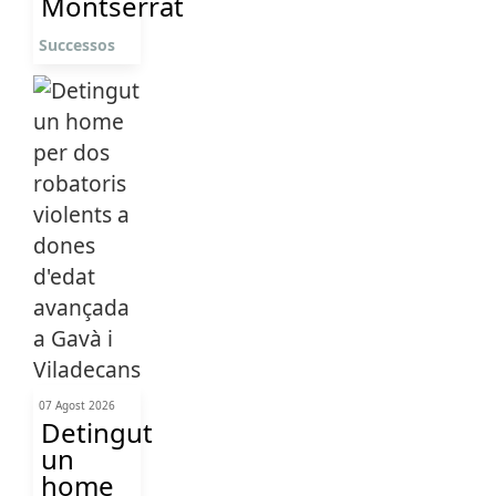
Montserrat
Successos
07 Agost 2026
Detingut
un
home