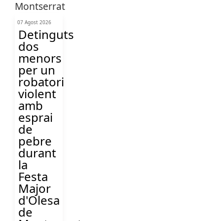
07 Agost 2026
Detinguts
dos
menors
per un
robatori
violent
amb
esprai
de
pebre
durant
la
Festa
Major
d'Olesa
de