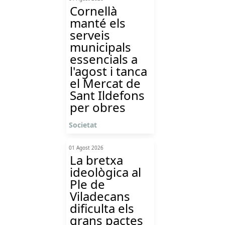
Cornellà
manté els
serveis
municipals
essencials a
l'agost i tanca
el Mercat de
Sant Ildefons
per obres
Societat
01 Agost 2026
La bretxa
ideològica al
Ple de
Viladecans
dificulta els
grans pactes