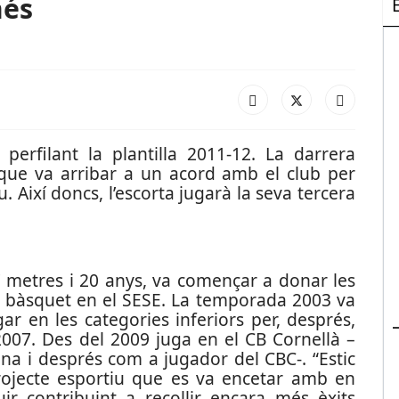
més
perfilant la plantilla 2011-12. La darrera
, que va arribar a un acord amb el club per
 Així doncs, l’escorta jugarà la seva tercera
97 metres i 20 anys, va començar a donar les
 bàsquet en el SESE. La temporada 2003 va
gar en les categories inferiors per, després,
 2007. Des del 2009 juga en el CB Cornellà –
na i després com a jugador del CBC-. “Estic
rojecte esportiu que es va encetar amb en
ir contribuint a recollir encara més èxits