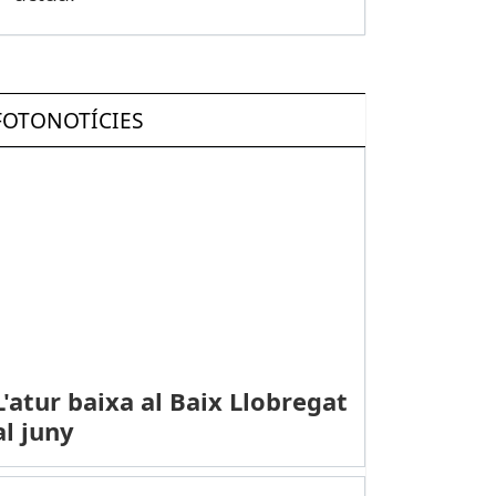
FOTONOTÍCIES
gbi internacional a Can Vinader
L'atur baixa al Baix Llobregat
al juny