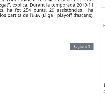
bregat”, explica. Durant la temporada 2010-11
s, ha fet 254 punts, 29 assistències i ha
s partits de l’EBA (Lliga i playoff d’ascens).
Article següent: Ru
Següent