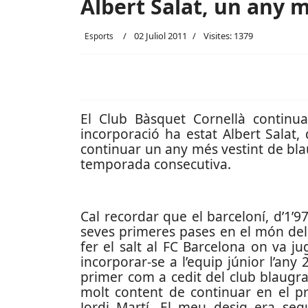
Albert Salat, un any 
02 Juliol 2011
Visites: 1379
Esports
El Club Bàsquet Cornellà continua 
incorporació ha estat Albert Salat
continuar un any més vestint de blau.
temporada consecutiva.
Cal recordar que el barceloní, d’1’
seves primeres pases en el món del
fer el salt al FC Barcelona on va ju
incorporar-se a l’equip júnior l’any
primer com a cedit del club blaugra
molt content de continuar en el p
Jordi Martí. El meu desig era segu