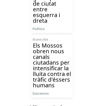
de ciutat
entre
esquerra i
dreta
Política
30 Juliol 2026
Els Mossos
obren nous
canals
ciutadans per
intensificar la
lluita contra el
tràfic d'éssers
humans
Successos