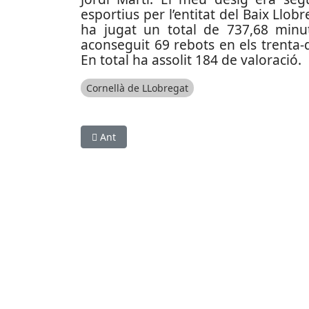
esportius per l’entitat del Baix Llo
ha jugat un total de 737,68 minut
aconseguit 69 rebots en els trenta-do
En total ha assolit 184 de valoració.
Cornellà de LLobregat
Article anterior: Voleibol, ciclisme i billar, al dia
Ant