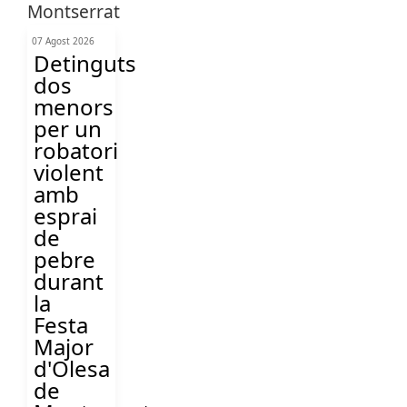
07 Agost 2026
Detinguts
dos
menors
per un
robatori
violent
amb
esprai
de
pebre
durant
la
Festa
Major
d'Olesa
de