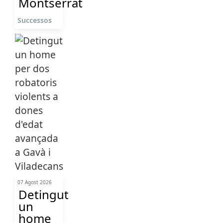
Montserrat
Successos
07 Agost 2026
Detingut
un
home