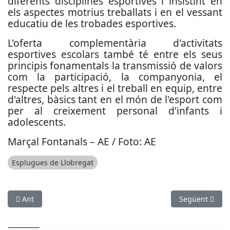
diferents disciplines esportives i insistint en
els aspectes motrius treballats i en el vessant
educatiu de les trobades esportives.
L'oferta complementària d'activitats
esportives escolars també té entre els seus
principis fonamentals la transmissió de valors
com la participació, la companyonia, el
respecte pels altres i el treball en equip, entre
d'altres, bàsics tant en el món de l'esport com
per al creixement personal d'infants i
adolescents.
Marçal Fontanals – AE / Foto: AE
Esplugues de Llobregat
Article anterior: Partit Solidari entre la UE Castelldefels i la U
Article següen
Ant
Següent