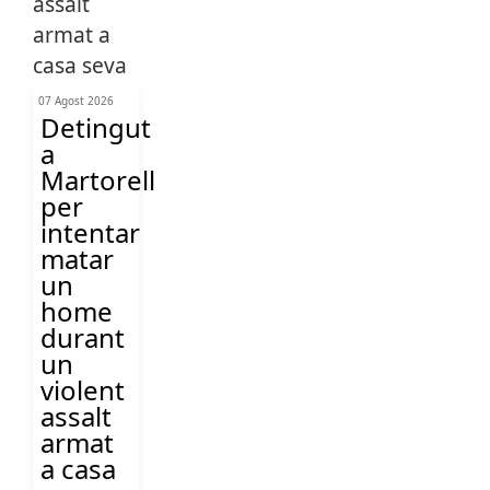
07 Agost 2026
Detingut
a
Martorell
per
intentar
matar
un
home
durant
un
violent
assalt
armat
a casa