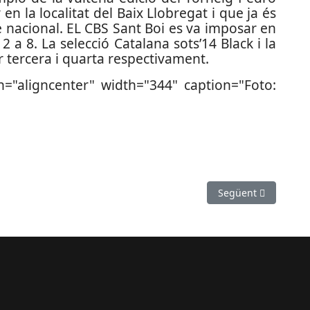
en la localitat del Baix Llobregat i que ja és
e nacional. EL CBS Sant Boi es va imposar en
2 a 8. La selecció Catalana sots’14 Black i la
r tercera i quarta respectivament.
n="aligncenter" width="344" caption="Foto:
inuïtat
Article següent: La
Següent