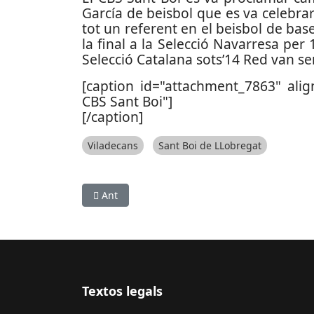
García de beisbol que es va celebrar 
tot un referent en el beisbol de bas
la final a la Selecció Navarresa per 1
Selecció Catalana sots’14 Red van se
[caption id="attachment_7863" alig
CBS Sant Boi"]
[/caption]
Viladecans
Sant Boi de LLobregat
Article anterior: El CB Prat B aposta per la cont
Ant
Textos legals