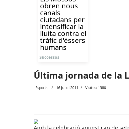
obren nous
canals
ciutadans per
intensificar la
lluita contra el
tràfic d'éssers
humans
Successos
Última jornada de la L
16 Juliol 2011
Visites: 1380
Esports
Amb la celebració aquest cap de setm