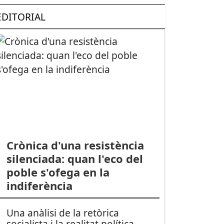
EDITORIAL
Crònica d'una resistència
silenciada: quan l'eco del
poble s'ofega en la
indiferència
Una anàlisi de la retòrica
socialista i la realitat política