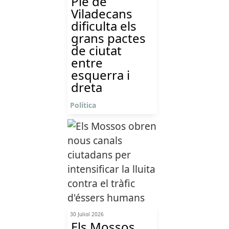
Ple de
Viladecans
dificulta els
grans pactes
de ciutat
entre
esquerra i
dreta
Política
30 Juliol 2026
Els Mossos