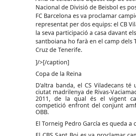
Nacional de Divisió de Beisbol es posa
FC Barcelona es va proclamar campió 
representat per dos equips: el CB Vil
la seva participació a casa davant e
santboiana ho farà en el camp dels 
Cruz de Tenerife.
]/>[/caption]
Copa de la Reina
D'altra banda, el CS Viladecans té 
ciutat madrilenya de Rivas-Vaciamad
2011, de la qual és el vigent ca
competició enfront del conjunt amf
OBB.
El Torneig Pedro García es queda a 
El CBS Sant Boi es va proclamar ca