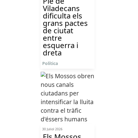
Ple de
Viladecans
dificulta els
grans pactes
de ciutat
entre
esquerra i
dreta
Política
30 Juliol 2026
Els Mossos