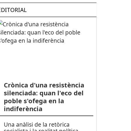
EDITORIAL
Crònica d'una resistència
silenciada: quan l'eco del
poble s'ofega en la
indiferència
Una anàlisi de la retòrica
socialista i la realitat política