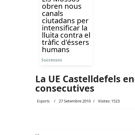
obren nous
canals
ciutadans per
intensificar la
lluita contra el
tràfic d'éssers
humans
Successos
La UE Castelldefels e
consecutives
27 Setembre 2010
Visites: 1523
Esports