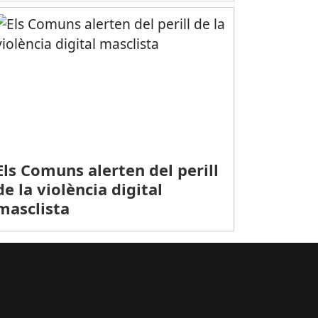
 Cornellà lidera la classificació del grup cinc de tercera divisió
Els Comuns alerten del perill
de la violència digital
masclista