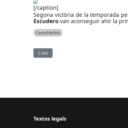
[/caption]
Segona victòria de la temporada per
Escudero
van aconseguir ahir la pri
Castelldefels
Article anterior: Sant Boi es va omplir de bici
Ant
Textos legals