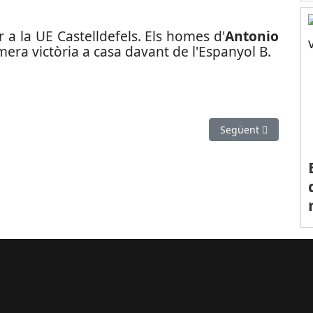
 a la UE Castelldefels. Els homes d'
Antonio
mera victòria a casa davant de l'Espanyol B.
cletes amb motiu de la “Passejada amb bicicleta de Sant Boi”
Article següent: L'UE
Següent