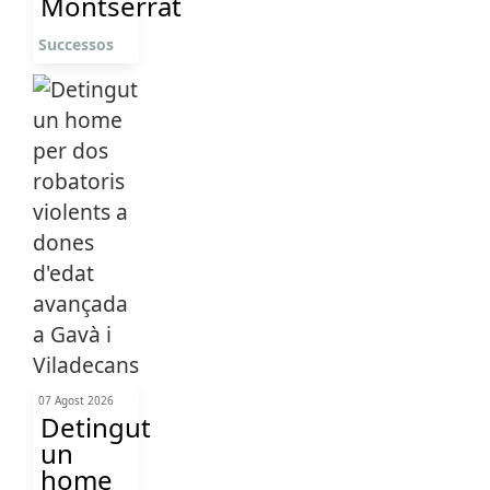
Montserrat
Successos
07 Agost 2026
Detingut
un
home