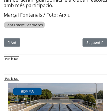
amb més participació.
Marçal Fontanals / Foto: Arxiu
Sant Esteve Sesrovires
Article anterior: El Sant Boi, favorit per conquerir el Playoff c
Article següen
Ant
Següent