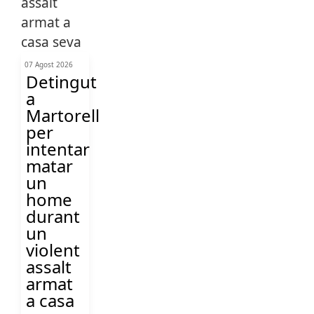
07 Agost 2026
Detingut
a
Martorell
per
intentar
matar
un
home
durant
un
violent
assalt
armat
a casa