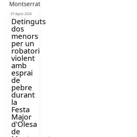
07 Agost 2026
Detinguts
dos
menors
per un
robatori
violent
amb
esprai
de
pebre
durant
la
Festa
Major
d'Olesa
de