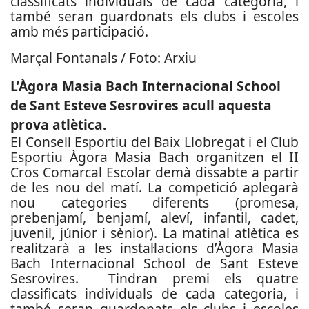
classificats individuals de cada categoria, i
també seran guardonats els clubs i escoles
amb més participació.
Marçal Fontanals / Foto: Arxiu
L’Àgora Masia Bach Internacional School
de Sant Esteve Sesrovires acull aquesta
prova atlètica.
El Consell Esportiu del Baix Llobregat i el Club
Esportiu Àgora Masia Bach organitzen el II
Cros Comarcal Escolar demà dissabte a partir
de les nou del matí. La competició aplegarà
nou categories diferents (promesa,
prebenjamí, benjamí, aleví, infantil, cadet,
juvenil, júnior i sènior). La matinal atlètica es
realitzarà a les instal·lacions d’Àgora Masia
Bach Internacional School de Sant Esteve
Sesrovires. Tindran premi els quatre
classificats individuals de cada categoria, i
també seran guardonats els clubs i escoles