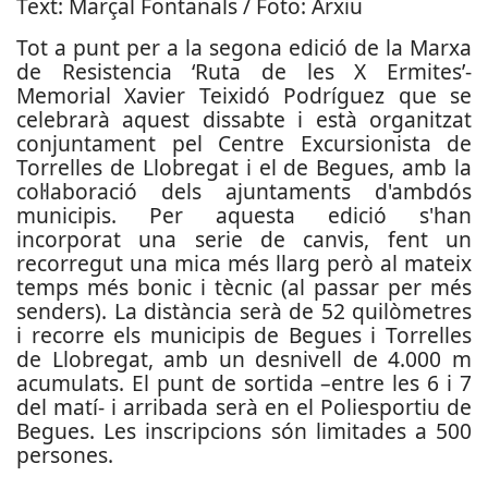
Text: Marçal Fontanals / Foto: Arxiu
Tot a punt per a la segona edició de la Marxa
de Resistencia ‘Ruta de les X Ermites’-
Memorial Xavier Teixidó Podríguez que se
celebrarà aquest dissabte i està organitzat
conjuntament pel Centre Excursionista de
Torrelles de Llobregat i el de Begues, amb la
col·laboració dels ajuntaments d'ambdós
municipis. Per aquesta edició s'han
incorporat una serie de canvis, fent un
recorregut una mica més llarg però al mateix
temps més bonic i tècnic (al passar per més
senders). La distància serà de 52 quilòmetres
i recorre els municipis de Begues i Torrelles
de Llobregat, amb un desnivell de 4.000 m
acumulats. El punt de sortida –entre les 6 i 7
del matí- i arribada serà en el Poliesportiu de
Begues. Les inscripcions són limitades a 500
persones.