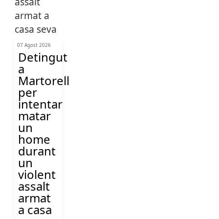
07 Agost 2026
Detingut
a
Martorell
per
intentar
matar
un
home
durant
un
violent
assalt
armat
a casa