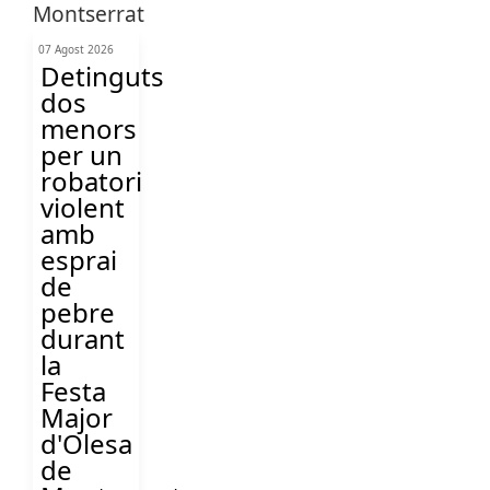
07 Agost 2026
Detinguts
dos
menors
per un
robatori
violent
amb
esprai
de
pebre
durant
la
Festa
Major
d'Olesa
de