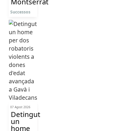
Montserrat
Successos
07 Agost 2026
Detingut
un
home