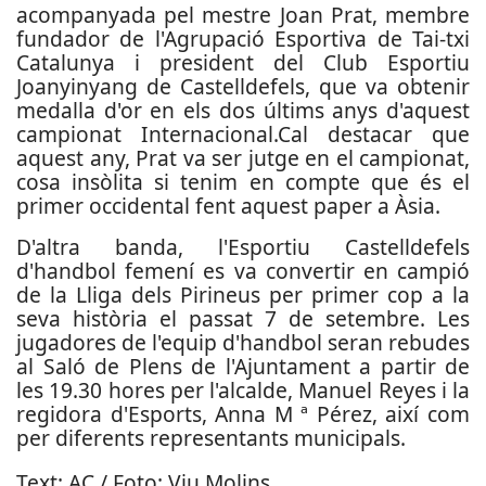
acompanyada pel mestre Joan Prat, membre
fundador de l'Agrupació Esportiva de Tai-txi
Catalunya i president del Club Esportiu
Joanyinyang de Castelldefels, que va obtenir
medalla d'or en els dos últims anys d'aquest
campionat Internacional.Cal destacar que
aquest any, Prat va ser jutge en el campionat,
cosa insòlita si tenim en compte que és el
primer occidental fent aquest paper a Àsia.
D'altra banda, l'Esportiu Castelldefels
d'handbol femení es va convertir en campió
de la Lliga dels Pirineus per primer cop a la
seva història el passat 7 de setembre. Les
jugadores de l'equip d'handbol seran rebudes
al Saló de Plens de l'Ajuntament a partir de
les 19.30 hores per l'alcalde, Manuel Reyes i la
regidora d'Esports, Anna M ª Pérez, així com
per diferents representants municipals.
Text: AC / Foto: Viu Molins