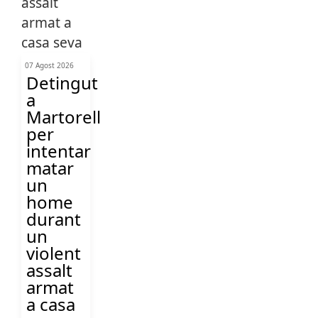
07 Agost 2026
Detingut
a
Martorell
per
intentar
matar
un
home
durant
un
violent
assalt
armat
a casa