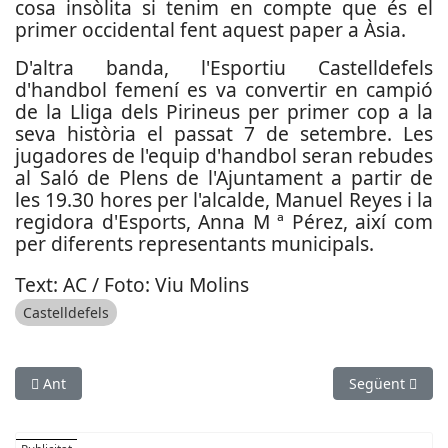
cosa insòlita si tenim en compte que és el
primer occidental fent aquest paper a Àsia.
D'altra banda, l'Esportiu Castelldefels
d'handbol femení es va convertir en campió
de la Lliga dels Pirineus per primer cop a la
seva història el passat 7 de setembre. Les
jugadores de l'equip d'handbol seran rebudes
al Saló de Plens de l'Ajuntament a partir de
les 19.30 hores per l'alcalde, Manuel Reyes i la
regidora d'Esports, Anna M ª Pérez, així com
per diferents representants municipals.
Text: AC / Foto: Viu Molins
Castelldefels
Article anterior: El CE Pallejà ofereix formació per a tots els niv
Article següen
Ant
Següent