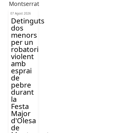
07 Agost 2026
Detinguts
dos
menors
per un
robatori
violent
amb
esprai
de
pebre
durant
la
Festa
Major
d'Olesa
de