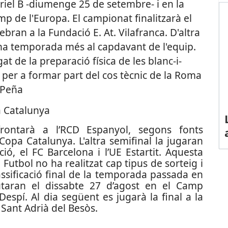
riel B -diumenge 25 de setembre- i en la
p de l'Europa. El campionat finalitzarà el
ebran a la Fundació E. At. Vilafranca. D'altra
na temporada més al capdavant de l'equip.
at de la preparació física de les blanc-i-
b per a formar part del cos tècnic de la Roma
a Peña
pa Catalunya
rontarà a l’RCD Espanyol, segons fonts
 Copa Catalunya. L'altra semifinal la jugaran
ció, el FC Barcelona i l’UE Estartit. Aquesta
utbol no ha realitzat cap tipus de sorteig i
assificació final de la temporada passada en
putaran el dissabte 27 d’agost en el Camp
espí. Al dia següent es jugarà la final a la
 Sant Adrià del Besòs.