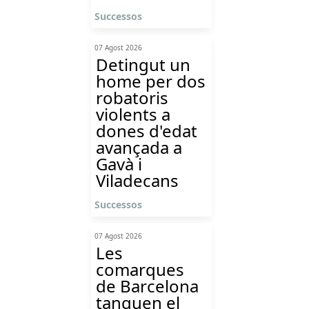
Successos
07 Agost 2026
Detingut un
home per dos
robatoris
violents a
dones d'edat
avançada a
Gavà i
Viladecans
Successos
07 Agost 2026
Les
comarques
de Barcelona
tanquen el