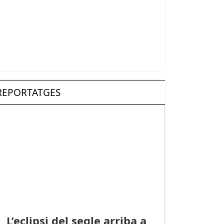
REPORTATGES
L’eclipsi del segle arriba a