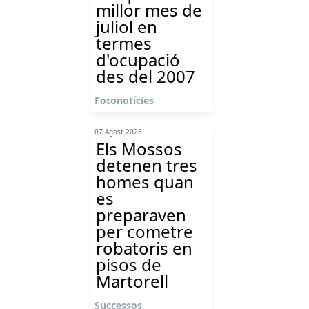
millor mes de
juliol en
termes
d'ocupació
des del 2007
Fotonotícies
07 Agost 2026
Els Mossos
detenen tres
homes quan
es
preparaven
per cometre
robatoris en
pisos de
Martorell
Successos