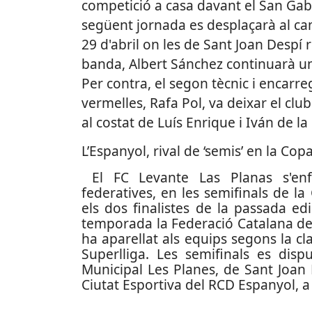
competició a casa davant el San Gab
següent jornada es desplaçarà al cam
29 d'abril on les de Sant Joan Despí r
banda, Albert Sánchez continuarà u
Per contra, el segon tècnic i encarreg
vermelles, Rafa Pol, va deixar el clu
al costat de Luís Enrique i Iván de l
L’Espanyol, rival de ‘semis’ en la Co
El FC Levante Las Planas s'enf
federatives, en les semifinals de la
els dos finalistes de la passada edi
temporada la Federació Catalana de F
ha aparellat als equips segons la cl
Superlliga. Les semifinals es dis
Municipal Les Planes, de Sant Joan D
Ciutat Esportiva del RCD Espanyol, a