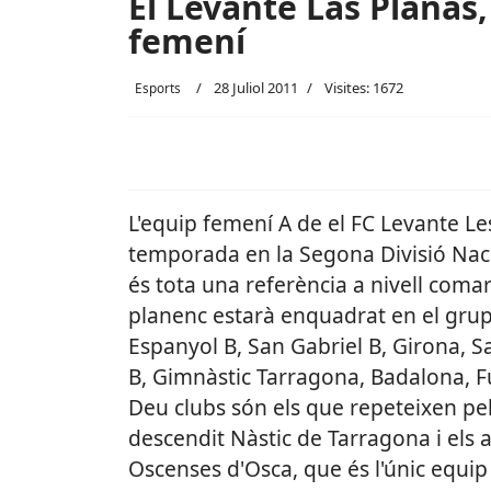
El Levante Las Planas,
femení
28 Juliol 2011
Visites: 1672
Esports
L'equip femení A de el FC Levante Les
temporada en la Segona Divisió Nacio
és tota una referència a nivell comarc
planenc estarà enquadrat en el grup 
Espanyol B, San Gabriel B, Girona, 
B, Gimnàstic Tarragona, Badalona, Fu
Deu clubs són els que repeteixen pel 
descendit Nàstic de Tarragona i els 
Oscenses d'Osca, que és l'únic equip