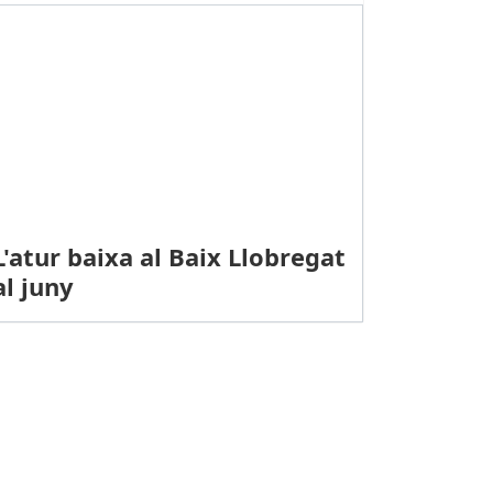
L'atur baixa al Baix Llobregat
al juny