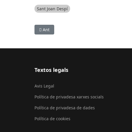
Sant Joan Despí
Article anterior: Acaba el Torneig Internaciona
Ant
Textos legals
Avis Legal
Política de privadesa xarxes socials
Política de privadesa de dades
Política de cookies