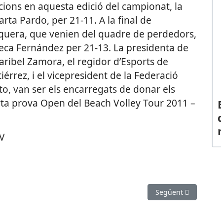
acions en aquesta edició del campionat, la
rta Pardo, per 21-11. A la final de
tequera, que venien del quadre de perdedors,
eca Fernández per 21-13. La presidenta de
aribel Zamora, el regidor d’Esports de
érrez, i el vicepresident de la Federació
o, van ser els encarregats de donar els
ta prova Open del Beach Volley Tour 2011 –
CV
leixen nous èxits
Article següent: La
Següent