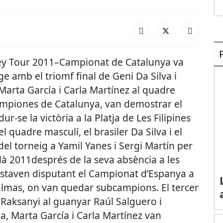
ley Tour 2011–Campionat de Catalunya va
ge amb el triomf final de Geni Da Silva i
 Marta García i Carla Martínez al quadre
campiones de Catalunya, van demostrar el
se la victòria a la Platja de Les Filipines
el quadre masculí, el brasiler Da Silva i el
del torneig a Yamil Yanes i Sergi Martín per
alà 2011després de la seva absència a les
estaven disputant el Campionat d’Espanya a
Palmas, on van quedar subcampions. El tercer
x Raksanyi al guanyar Raúl Salguero i
da, Marta García i Carla Martínez van