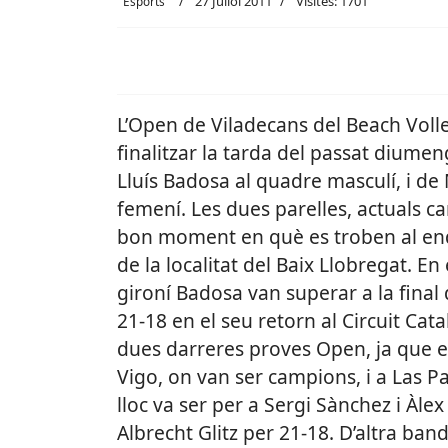
27 Juliol 2011
Visites: 1701
Esports
L’Open de Viladecans del Beach Vol
finalitzar la tarda del passat diumen
Lluís Badosa al quadre masculí, i de
femení. Les dues parelles, actuals 
bon moment en què es troben al endur-
de la localitat del Baix Llobregat. En 
gironí Badosa van superar a la final 
21-18 en el seu retorn al Circuit Cat
dues darreres proves Open, ja que 
Vigo, on van ser campions, i a Las 
lloc va ser per a Sergi Sànchez i Àle
Albrecht Glitz per 21-18. D’altra ban