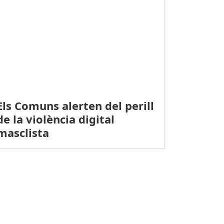
Els Comuns alerten del perill
de la violència digital
masclista
 UD Cornellà, últim equip a iniciar la pretemporada