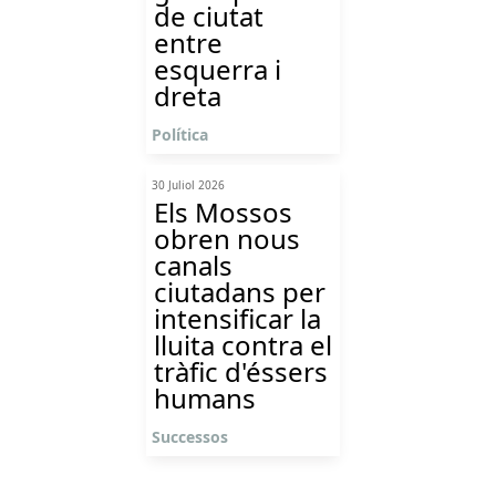
de ciutat
entre
esquerra i
dreta
Política
30 Juliol 2026
Els Mossos
obren nous
canals
ciutadans per
intensificar la
lluita contra el
tràfic d'éssers
humans
Successos