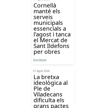
Cornellà
manté els
serveis
municipals
essencials a
l'agost i tanca
el Mercat de
Sant Ildefons
per obres
Societat
01 Agost 2026
La bretxa
ideològica al
Ple de
Viladecans
dificulta els
grans pactes