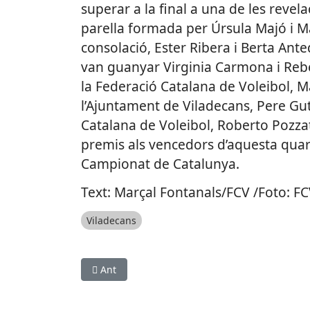
superar a la final a una de les revel
parella formada per Úrsula Majó i Ma
consolació, Ester Ribera i Berta An
van guanyar Virginia Carmona i Reb
la Federació Catalana de Voleibol, M
l’Ajuntament de Viladecans, Pere Guti
Catalana de Voleibol, Roberto Pozzat
premis als vencedors d’aquesta quar
Campionat de Catalunya.
Text: Marçal Fontanals/FCV /Foto: F
Viladecans
Article anterior: Pepe Oriola i Dani Comas asso
Ant