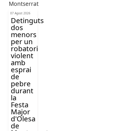
07 Agost 2026
Detinguts
dos
menors
per un
robatori
violent
amb
esprai
de
pebre
durant
la
Festa
Major
d'Olesa
de