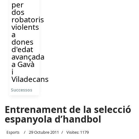
per
dos
robatoris
violents
a
dones
d'edat
avançada
a Gavà
i
Viladecans
Successos
Entrenament de la selecció
espanyola d’handbol
29 Octubre 2011
Visites: 1179
Esports