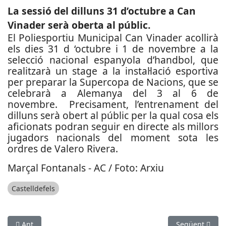
La sessió del dilluns 31 d’octubre a Can
Vinader serà oberta al públic.
El Poliesportiu Municipal Can Vinader acollirà
els dies 31 d ‘octubre i 1 de novembre a la
selecció nacional espanyola d’handbol, que
realitzarà un stage a la instal·lació esportiva
per preparar la Supercopa de Nacions, que se
celebrarà a Alemanya del 3 al 6 de
novembre. Precisament, l’entrenament del
dilluns serà obert al públic per la qual cosa els
aficionats podran seguir en directe als millors
jugadors nacionals del moment sota les
ordres de Valero Rivera.
Marçal Fontanals - AC / Foto: Arxiu
Castelldefels
Article anterior: Sandra García participa en la III Swedish Ga
Article següent
Ant
Següent