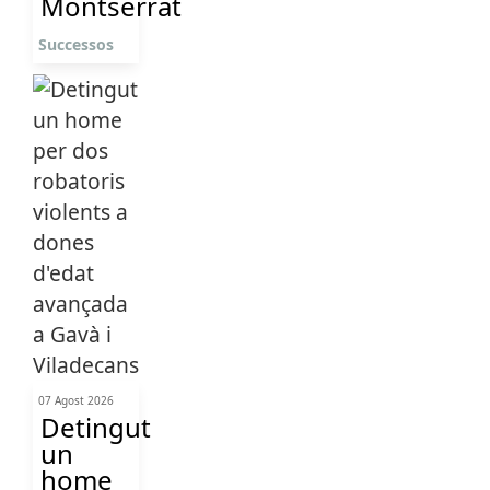
Montserrat
Successos
07 Agost 2026
Detingut
un
home