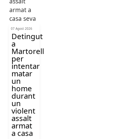
07 Agost 2026
Detingut
a
Martorell
per
intentar
matar
un
home
durant
un
violent
assalt
armat
a casa