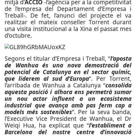
mitjà d’
ACCIÓ
-l’agència per a la competitivitat
de l’empresa del Departament d’Empresa i
Treball-. De fet, l’anunci del projecte el va
realitzar el mateix conseller Torrent durant
una visita institucional a la Xina el passat mes
d’octubre.
Segons el titular d’Empresa i Treball, “
l’aposta
de Wanhua és una nova demostració del
potencial de Catalunya en el sector químic,
que liderem al sud d’Europa
”. Per Torrent,
l’arribada de Wanhua a Catalunya “
consolida
aquesta posició i alhora ens permetrà sumar
un nou actor influent a un ecosistema
industrial que avança amb pas ferm cap a
models més sostenibles
”. Per la seva banda,
l’Executive Vice President de Wanhua, el Dr
Weiqi Hua, ha explicat que “
l’establiment a
Barcelona del nostre centre d’innovació