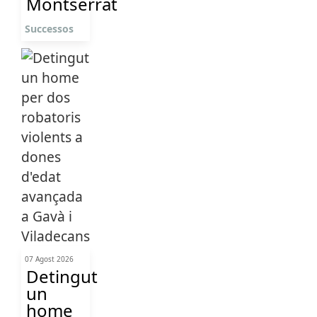
Montserrat
Successos
07 Agost 2026
Detingut
un
home