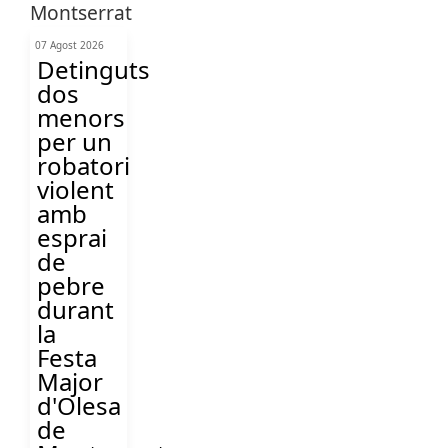
07 Agost 2026
Detinguts
dos
menors
per un
robatori
violent
amb
esprai
de
pebre
durant
la
Festa
Major
d'Olesa
de