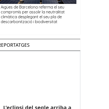
REPORTATGES
L’eclipsi del segle arriba a