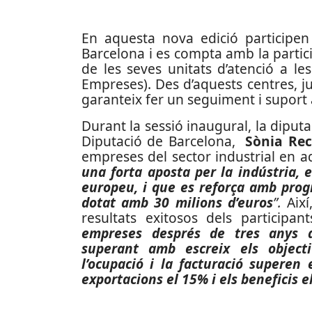
En aquesta nova edició participen
Barcelona i es compta amb la partic
de les seves unitats d’atenció a le
Empreses). Des d’aquests centres, 
garanteix fer un seguiment i suport
Durant la sessió inaugural, la dipu
Diputació de Barcelona,
Sònia Re
empreses del sector industrial en a
una forta aposta per la indústria, e
europeu, i que es reforça amb prog
dotat amb 30 milions d’euros
”.
Així
resultats exitosos dels participan
empreses després de tres anys de
superant amb escreix els object
l’ocupació i la facturació superen
exportacions el 15% i els beneficis e