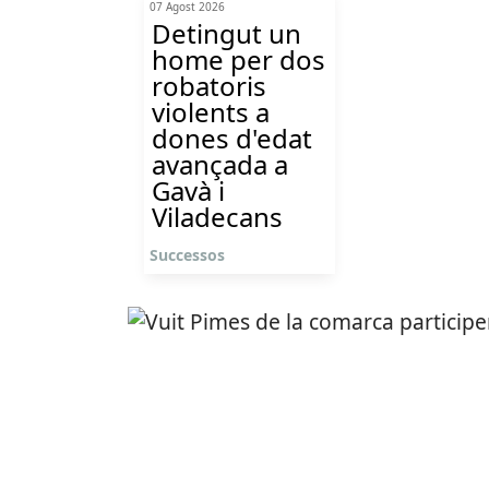
07 Agost 2026
Detingut un
home per dos
robatoris
violents a
dones d'edat
avançada a
Gavà i
Viladecans
Successos