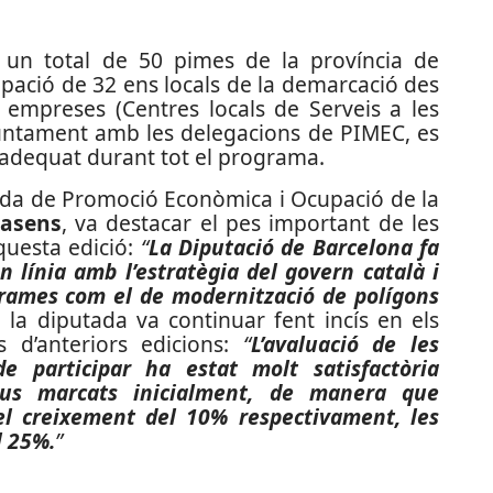
 un total de 50 pimes de la província de
ipació de 32 ens locals de la demarcació des
s empreses (Centres locals de Serveis a les
juntament amb les delegacions de PIMEC, es
 adequat durant tot el programa.
tada de Promoció Econòmica i Ocupació de la
casens
, va destacar el pes important de les
questa edició:
“
La Diputació de Barcelona fa
n línia amb l’estratègia del govern català i
rames com el de modernització de polígons
, la diputada va continuar fent incís en els
ts d’anteriors edicions:
“
L’avaluació de les
 participar ha estat molt satisfactòria
ius marcats inicialment, de manera que
 el creixement del 10% respectivament, les
l 25%.
”