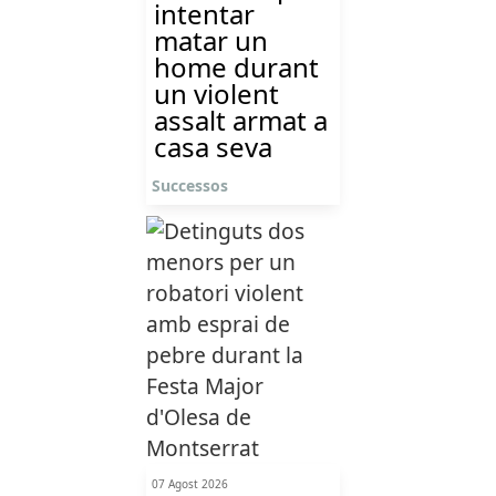
intentar
matar un
home durant
un violent
assalt armat a
casa seva
Successos
07 Agost 2026