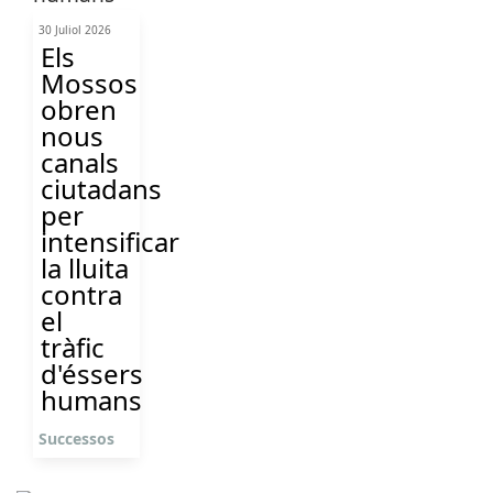
30 Juliol 2026
Els
Mossos
obren
nous
canals
ciutadans
per
intensificar
la lluita
contra
el
tràfic
d'éssers
humans
Successos