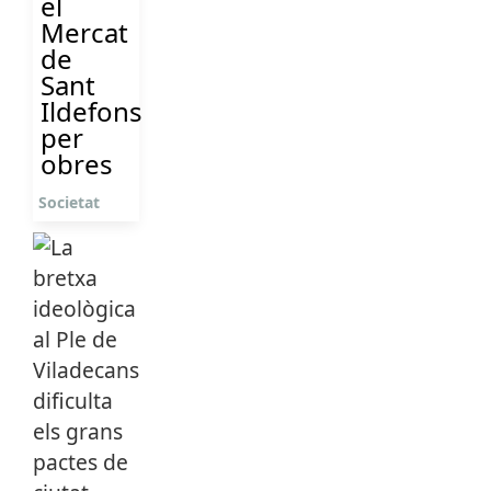
el
Mercat
de
Sant
Ildefons
per
obres
Societat