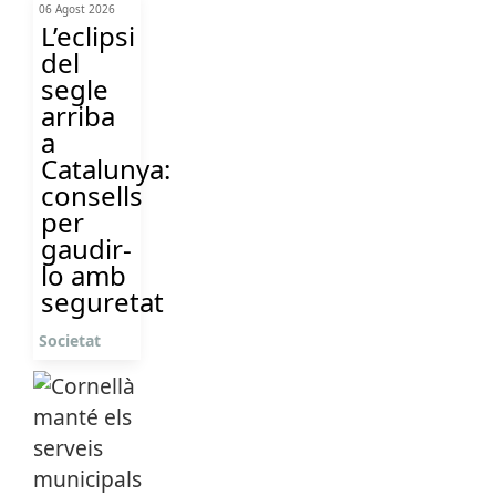
06 Agost 2026
L’eclipsi
del
segle
arriba
a
Catalunya:
consells
per
gaudir-
lo amb
seguretat
Societat