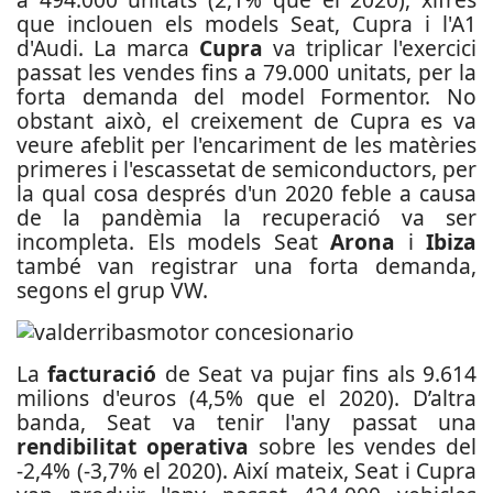
que inclouen els models Seat, Cupra i l'A1
d'Audi. La marca
Cupra
va triplicar l'exercici
passat les vendes fins a 79.000 unitats, per la
forta demanda del model Formentor. No
obstant això, el creixement de Cupra es va
veure afeblit per l'encariment de les matèries
primeres i l'escassetat de semiconductors, per
la qual cosa després d'un 2020 feble a causa
de la pandèmia la recuperació va ser
incompleta. Els models Seat
Arona
i
Ibiza
també van registrar una forta demanda,
segons el grup VW.
La
facturació
de Seat va pujar fins als 9.614
milions d'euros (4,5% que el 2020). D’altra
banda, Seat va tenir l'any passat una
rendibilitat operativa
sobre les vendes del
-2,4% (-3,7% el 2020). Així mateix, Seat i Cupra