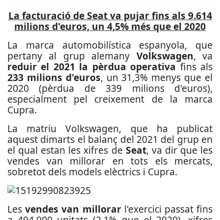
La facturació de Seat va pujar fins als 9.614
milions d'euros, un 4,5% més que el 2020
La marca automobilística espanyola, que
pertany al grup alemany
Volkswagen
, va
reduir el 2021 la pèrdua operativa
fins als
233 milions d'euros
, un 31,3% menys que el
2020 (pèrdua de 339 milions d'euros),
especialment pel creixement de la marca
Cupra.
La matriu Volkswagen, que ha publicat
aquest dimarts el balanç del 2021 del grup en
el qual estan les xifres de
Seat
, va dir que les
vendes van millorar en tots els mercats,
sobretot dels models elèctrics i Cupra.
Les
vendes van millorar
l'exercici passat fins
a 494.000 unitats (2,1% que el 2020), xifres