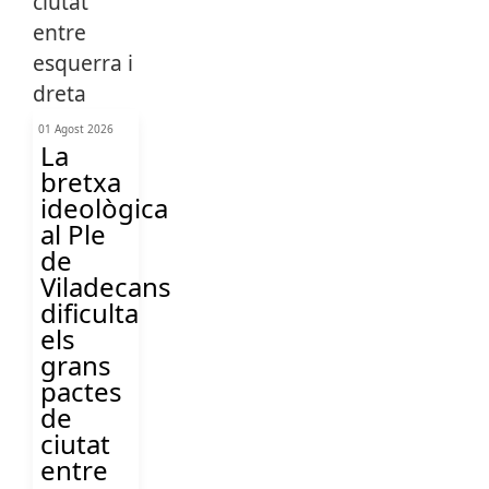
01 Agost 2026
La
bretxa
ideològica
al Ple
de
Viladecans
dificulta
els
grans
pactes
de
ciutat
entre