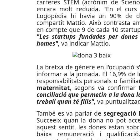
carreres STEM (acrònim de Scienc
encara molt reduïda. "En el curs 
Logopèdia hi havia un 90% de d
compartit Mattio. Això contrasta a
en compte que 9 de cada 10 startup
"Les startups fundades per dones
homes",
va indicar Mattio.
La bretxa de gènere en l'ocupació s
informar a la jornada. El 16,9% de 
responsabilitats personals o famili
maternitat
, segons va confirmar 
conciliació que permetin a la dona 
treball quan té fills",
va puntualitzar
També es va parlar de
segregació 
Succeeix quan la dona no pot acced
aquest sentit, les dones estan sob
baixa remuneració i qualificac