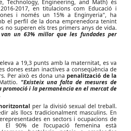
e, Technology, Engineering, and Math) és
2016-2017, en titulacions com Educació i
ones i només un 15% a Enginyeria", ha
mb el perfil de la dona emprenedora tenint
s no superen els tres primers anys de vida.
 van un 63% millor que les fundades per
’eleva a 19,3 punts amb la maternitat, es va
les dones estan inactives a conseqüència de
ars. Per això es dona una
penalització de la
Mattio.
"Existeix una falta de mesures de
la promoció i la permanència en el mercat de
.
horitzontal
per la divisió sexual del treball.
ir als llocs tradicionalment masculins. En
rerepresentades en sectors i ocupacions de
ió. El 90% de l’ocupació femenina està