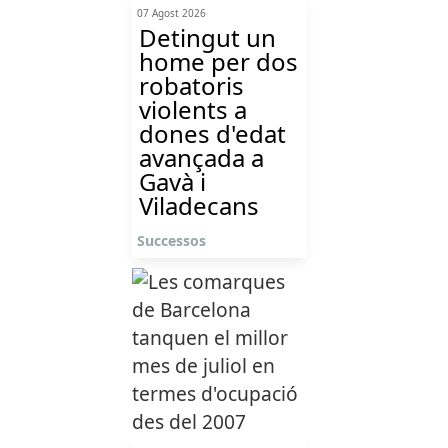
07 Agost 2026
Detingut un
home per dos
robatoris
violents a
dones d'edat
avançada a
Gavà i
Viladecans
Successos