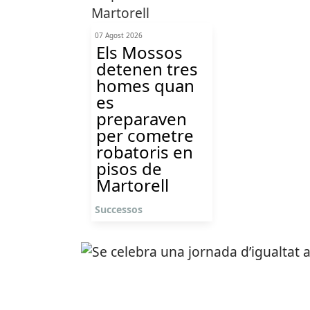
07 Agost 2026
Els Mossos
detenen tres
homes quan
es
preparaven
per cometre
robatoris en
pisos de
Martorell
Successos