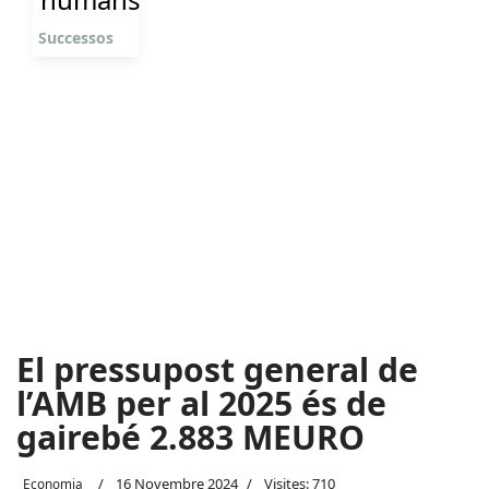
Successos
El pressupost general de
l’AMB per al 2025 és de
gairebé 2.883 MEURO
16 Novembre 2024
Visites: 710
Economia