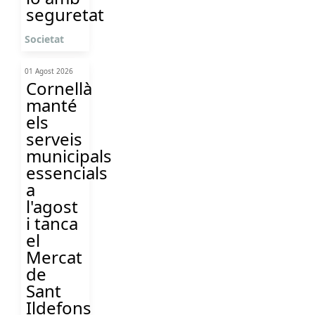
seguretat
Societat
01 Agost 2026
Cornellà
manté
els
serveis
municipals
essencials
a
l'agost
i tanca
el
Mercat
de
Sant
Ildefons