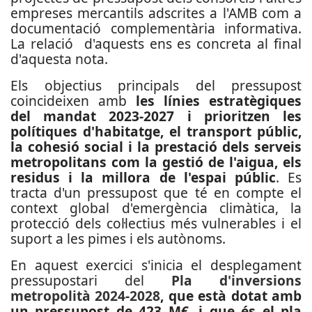
empreses mercantils adscrites a l'AMB com a
documentació complementària informativa.
La relació d'aquests ens es concreta al final
d'aquesta nota.
Els objectius principals del pressupost
coincideixen amb
les línies estratègiques
del mandat 2023-2027 i prioritzen les
polítiques d'habitatge, el transport públic,
la cohesió social i la prestació dels serveis
metropolitans com la gestió de l'aigua, els
residus i la millora de l'espai públic
. Es
tracta d'un pressupost
que té en compte el
context global d'emergència climàtica, la
protecció dels col·lectius més vulnerables i el
suport a les pimes i els autònoms.
En aquest exercici s'inicia el desplegament
pressupostari del
Pla d'inversions
metropolità 2024-2028
, que està dotat amb
un pressupost de 423 M€
,
i que és el pla