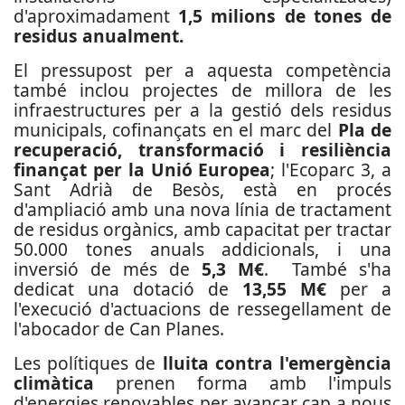
d'aproximadament
1,5 milions de tones de
residus anualment.
El pressupost per a aquesta competència
també inclou projectes de millora de les
infraestructures per a la gestió dels residus
municipals, cofinançats en el marc del
Pla de
recuperació, transformació i resiliència
finançat per la Unió Europea
; l'Ecoparc 3, a
Sant Adrià de Besòs, està en procés
d'ampliació amb una nova línia de tractament
de residus orgànics, amb capacitat per tractar
50.000 tones anuals addicionals, i una
inversió de més de
5,3 M€
.
També s'ha
dedicat una dotació de
13,55 M€
per a
l'execució d'actuacions de ressegellament de
l'abocador de Can Planes.
Les polítiques de
lluita contra l'emergència
climàtica
prenen forma amb l'impuls
d'energies renovables per avançar cap a nous