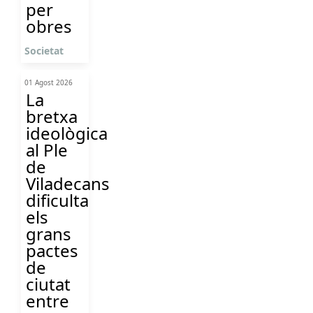
per
obres
Societat
01 Agost 2026
La
bretxa
ideològica
al Ple
de
Viladecans
dificulta
els
grans
pactes
de
ciutat
entre