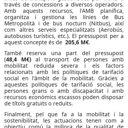
través de concessions a diversos operadors.
Amb aquests recursos, l'AMB planifica,
organitza i gestiona les línies de Bus
Metropolità i de bus nocturn (Nitbus), així
com altres serveis especialitzats (Aerobús,
autobusos turístics, etc.). El pressupost per a
aquest concepte és de
205,6 M€
.
També reserva una part del pressupost
(
48,4 M€)
al transport de persones amb
mobilitat reduïda severa i els factors
relacionats amb les polítiques de tarifació
social en l'àmbit de la mobilitat. Gràcies a
aquestes polítiques de tarifació social, les
persones grans o amb discapacitat i amb
recursos econòmics escassos poden disposar
de títols gratuïts o reduïts.
Finalment, pel que fa a la mobilitat i la
sostenibilitat, les actuacions tenen com a
objectiu comú la millora de la qualitat de