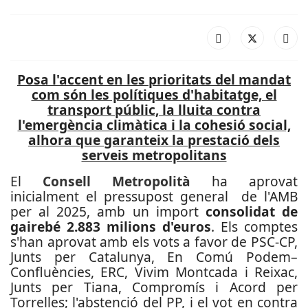
Posa l'accent en les prioritats del mandat
com són les polítiques d'habitatge, el
transport públic, la lluita contra
l'emergència climàtica i la cohesió social,
alhora que garanteix la prestació dels
serveis metropolitans
El
Consell Metropolità
ha aprovat
inicialment el pressupost general de l'AMB
per al 2025, amb un import
consolidat de
gairebé 2.883 milions d'euros
. Els comptes
s'han aprovat amb els vots a favor de PSC-CP,
Junts per Catalunya, En Comú Podem–
Confluències, ERC, Vivim Montcada i Reixac,
Junts per Tiana, Compromís i Acord per
Torrelles; l'abstenció del PP, i el vot en contra