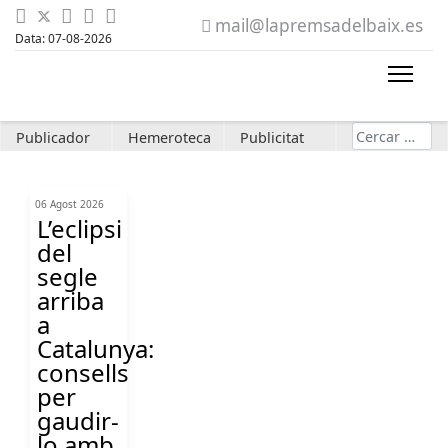
mail@lapremsadelbaix.es
Data: 07-08-2026
Cerca
Publicador
Hemeroteca
Publicitat
06 Agost 2026
L’eclipsi
del
segle
arriba
a
Catalunya:
consells
per
gaudir-
lo amb