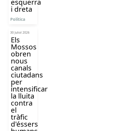
esquerra
i dreta
Política
30 Juliol 2026
Els
Mossos
obren
nous
canals
ciutadans
per
intensificar
la lluita
contra
el
tràfic
d'éssers
humans