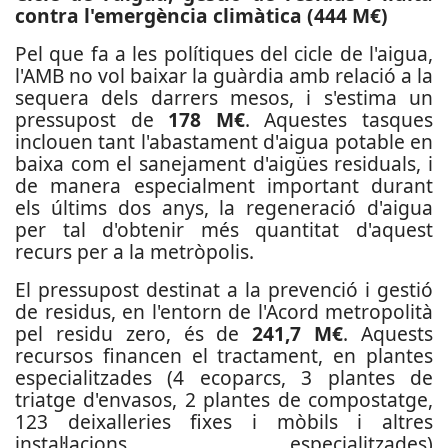
contra l'emergència climàtica (444 M€)
Pel que fa a les polítiques del cicle de l'aigua,
l'AMB no vol baixar la guàrdia amb relació a la
sequera dels darrers mesos, i s'estima un
pressupost de
178 M€
. Aquestes tasques
inclouen tant l'abastament d'aigua potable en
baixa com el sanejament d'aigües residuals, i
de manera especialment important durant
els últims dos anys, la regeneració d'aigua
per tal d'obtenir més quantitat d'aquest
recurs per a la metròpolis.
El pressupost destinat a la prevenció i gestió
de residus, en l'entorn de l'Acord metropolità
pel residu zero, és de
241,7 M€
. Aquests
recursos financen el tractament, en plantes
especialitzades (4 ecoparcs, 3 plantes de
triatge d'envasos, 2 plantes de compostatge,
123 deixalleries fixes i mòbils i altres
instal·lacions especialitzades)