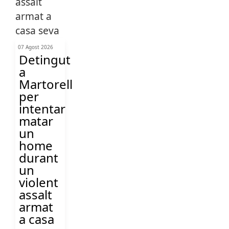
07 Agost 2026
Detingut
a
Martorell
per
intentar
matar
un
home
durant
un
violent
assalt
armat
a casa