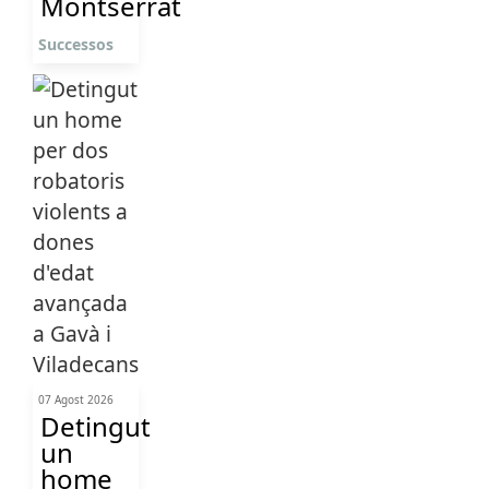
Montserrat
Successos
07 Agost 2026
Detingut
un
home