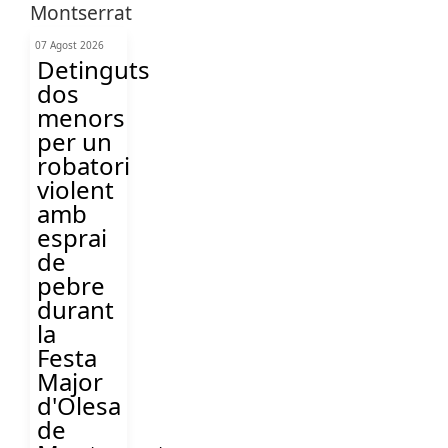
07 Agost 2026
Detinguts
dos
menors
per un
robatori
violent
amb
esprai
de
pebre
durant
la
Festa
Major
d'Olesa
de