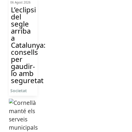
06 Agost 2026
L’eclipsi
del
segle
arriba
a
Catalunya:
consells
per
gaudir-
lo amb
seguretat
Societat