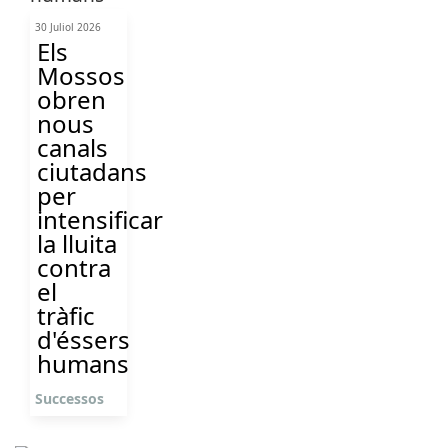
30 Juliol 2026
Els
Mossos
obren
nous
canals
ciutadans
per
intensificar
la lluita
contra
el
tràfic
d'éssers
humans
Successos