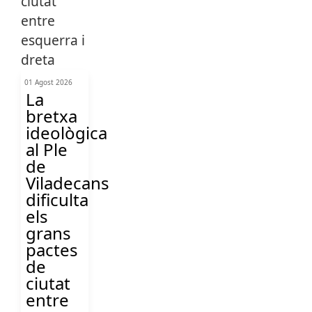
01 Agost 2026
La
bretxa
ideològica
al Ple
de
Viladecans
dificulta
els
grans
pactes
de
ciutat
entre