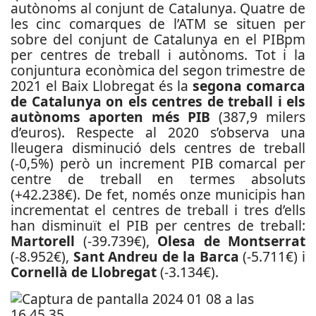
autònoms al conjunt de Catalunya. Quatre de
les cinc comarques de l’ATM se situen per
sobre del conjunt de Catalunya en el PIBpm
per centres de treball i autònoms. Tot i la
conjuntura econòmica del segon trimestre de
2021 el Baix Llobregat és la
segona comarca
de Catalunya on els centres de treball i els
autònoms aporten més PIB
(387,9 milers
d’euros). Respecte al 2020 s’observa una
lleugera disminució dels centres de treball
(-0,5%) però un increment PIB comarcal per
centre de treball en termes absoluts
(+42.238€). De fet, només onze municipis han
incrementat el centres de treball i tres d’ells
han disminuït el PIB per centres de treball:
Martorell
(-39.739€),
Olesa de Montserrat
(-8.952€),
Sant Andreu de la Barca
(-5.711€) i
Cornellà de Llobregat
(-3.134€).