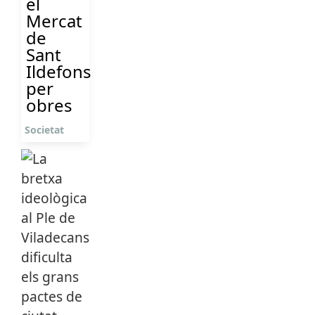
el
Mercat
de
Sant
Ildefons
per
obres
Societat