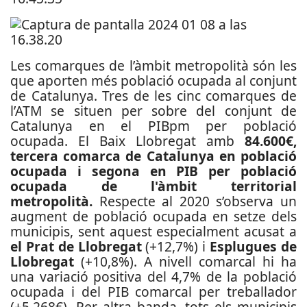
Les comarques de l’àmbit metropolità són les
que aporten més població ocupada al conjunt
de Catalunya. Tres de les cinc comarques de
l’ATM se situen per sobre del conjunt de
Catalunya en el PIBpm per població
ocupada. El Baix Llobregat amb
84.600€,
tercera comarca de Catalunya en població
ocupada i segona en PIB per població
ocupada de l'àmbit territorial
metropolità.
Respecte al 2020 s’observa un
augment de població ocupada en setze dels
municipis, sent aquest especialment acusat a
el Prat de Llobregat
(+12,7%) i
Esplugues de
Llobregat
(+10,8%). A nivell comarcal hi ha
una variació positiva del 4,7% de la població
ocupada i del PIB comarcal per treballador
(+5.268€). Per altra banda, tots els municipis