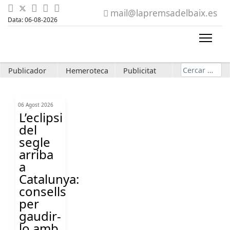
mail@lapremsadelbaix.es
Data: 06-08-2026
Cerca
Publicador
Hemeroteca
Publicitat
06 Agost 2026
L’eclipsi
del
segle
arriba
a
Catalunya:
consells
per
gaudir-
lo amb