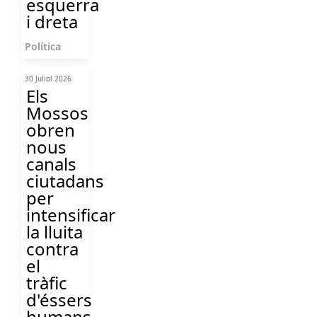
esquerra
i dreta
Política
30 Juliol 2026
Els
Mossos
obren
nous
canals
ciutadans
per
intensificar
la lluita
contra
el
tràfic
d'éssers
humans