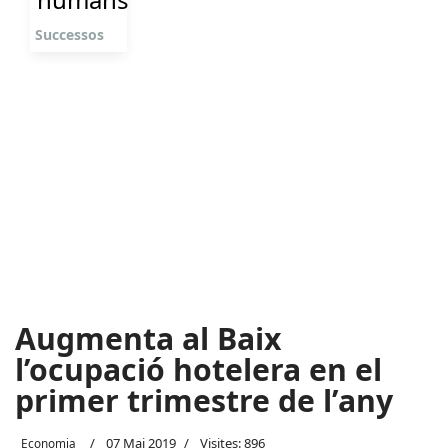
Successos
Augmenta al Baix
l’ocupació hotelera en el
primer trimestre de l’any
07 Mai 2019
Visites: 896
Economia