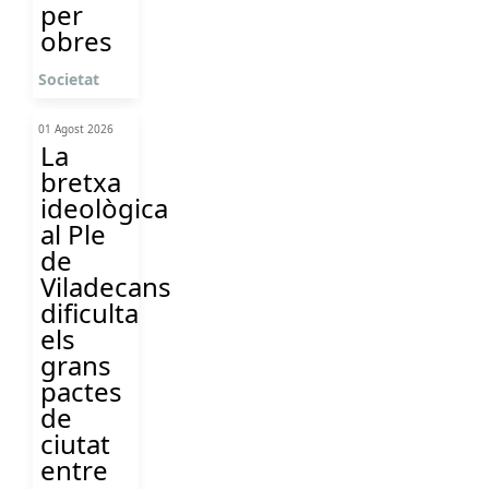
per
obres
Societat
01 Agost 2026
La
bretxa
ideològica
al Ple
de
Viladecans
dificulta
els
grans
pactes
de
ciutat
entre