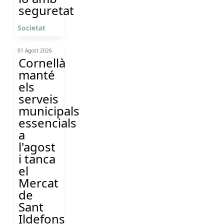
seguretat
Societat
01 Agost 2026
Cornellà
manté
els
serveis
municipals
essencials
a
l'agost
i tanca
el
Mercat
de
Sant
Ildefons