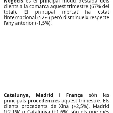
Negocis
és el principal motiu d’estada dels
clients a la comarca aquest trimestre (67% del
total). El principal mercat ha estat
l’internacional (52%) però disminueix respecte
l’any anterior (-1,5%).
Catalunya, Madrid i França
són les
principals
procedències
aquest trimestre. Els
clients procedents de Xina (+2,5%), Madrid
(+2,1%) o Catalunya (+1,6%) són els que més