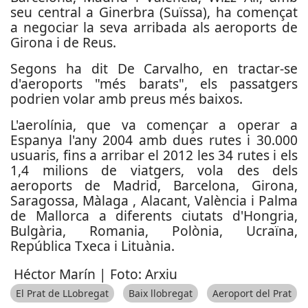
seu central a Ginerbra (Suïssa), ha començat
a negociar la seva arribada als aeroports de
Girona i de Reus.
Segons ha dit De Carvalho, en tractar-se
d'aeroports "més barats", els passatgers
podrien volar amb preus més baixos.
L'aerolínia, que va començar a operar a
Espanya l'any 2004 amb dues rutes i 30.000
usuaris, fins a arribar el 2012 les 34 rutes i els
1,4 milions de viatgers, vola des dels
aeroports de Madrid, Barcelona, ​​Girona,
Saragossa, Màlaga , Alacant, València i Palma
de Mallorca a diferents ciutats d'Hongria,
Bulgària, Romania, Polònia, Ucraïna,
República Txeca i Lituània.
Héctor Marín | Foto: Arxiu
El Prat de LLobregat
Baix llobregat
Aeroport del Prat