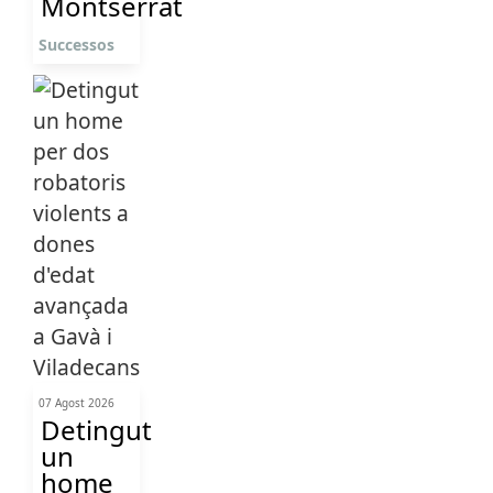
Montserrat
Successos
07 Agost 2026
Detingut
un
home