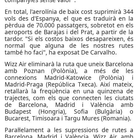
En total, l'aerolínia de baix cost suprimirà 344
vols des d'Espanya, el que es traduirà en la
pèrdua de 70.000 passatgers, sobretot en els
aeroports de Barajas i del Prat, a partir de la
tardor. "Si els costos baixos desapareixen, és
normal que alguna de les nostres rutes
també ho faci", ha exposat De Carvalho.
Wizz Air eliminarà la ruta que uneix Barcelona
amb Poznan (Polònia), a més de les
connexions Madrid-Katowice (Polònia) i
Madrid-Praga (República Txeca). Així mateix,
retallarà la freqüència en una quinzena de
trajectes, com els que connecten les ciutats
de Barcelona, ​​Madrid i València amb
Budapest (Hongria), Sofia (Bulgària) o
Bucarest, Timisoara i Targu Mures (Romania).
Paral·lelament a les supressions de rutes a
Barcelona, ​​Madrid i València, Wizz Air, amb