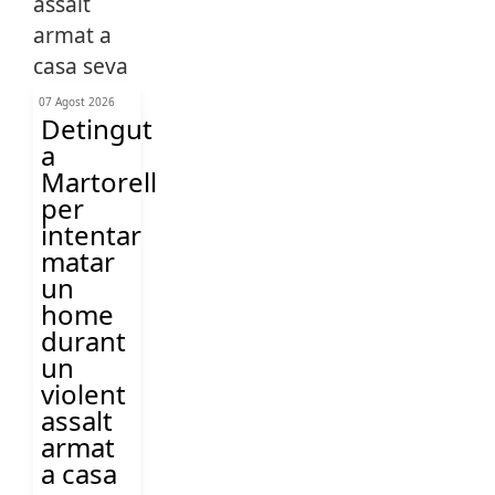
07 Agost 2026
Detingut
a
Martorell
per
intentar
matar
un
home
durant
un
violent
assalt
armat
a casa