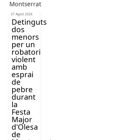
07 Agost 2026
Detinguts
dos
menors
per un
robatori
violent
amb
esprai
de
pebre
durant
la
Festa
Major
d'Olesa
de