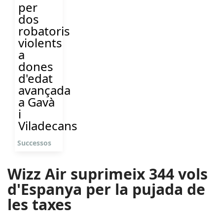
per
dos
robatoris
violents
a
dones
d'edat
avançada
a Gavà
i
Viladecans
Successos
Wizz Air suprimeix 344 vols
d'Espanya per la pujada de
les taxes