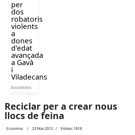
per
dos
robatoris
violents
a
dones
d'edat
avançada
a Gavà
i
Viladecans
Successos
Reciclar per a crear nous
llocs de feina
23 Mai 2012
Visites: 1818
Economia