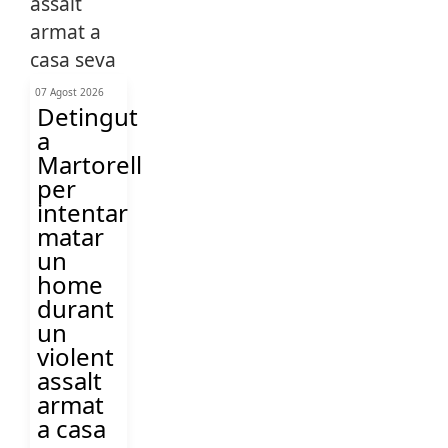
07 Agost 2026
Detingut
a
Martorell
per
intentar
matar
un
home
durant
un
violent
assalt
armat
a casa