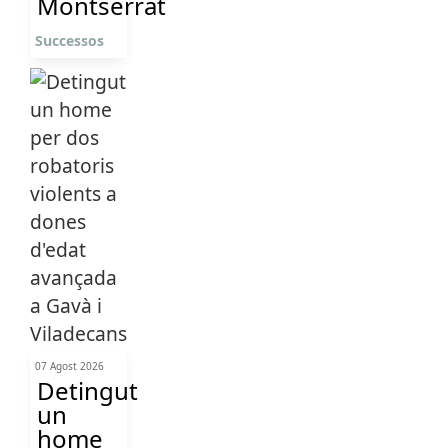
Montserrat
Successos
07 Agost 2026
Detingut
un
home