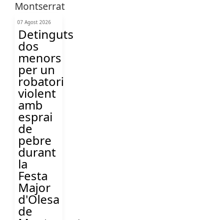
07 Agost 2026
Detinguts
dos
menors
per un
robatori
violent
amb
esprai
de
pebre
durant
la
Festa
Major
d'Olesa
de