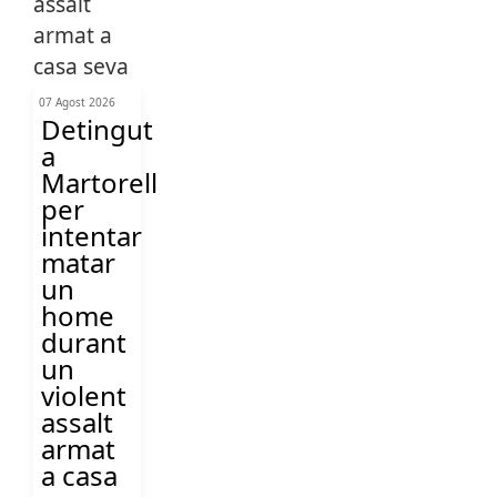
07 Agost 2026
Detingut
a
Martorell
per
intentar
matar
un
home
durant
un
violent
assalt
armat
a casa