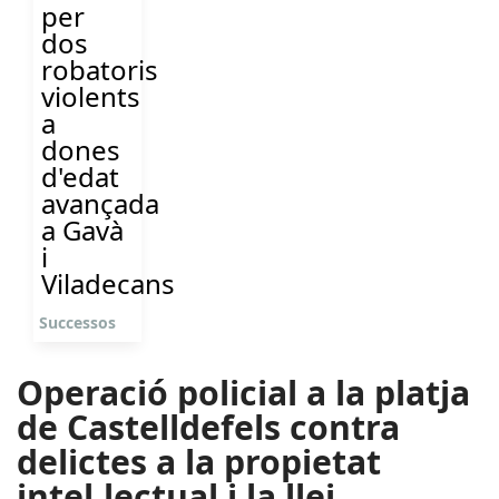
per
dos
robatoris
violents
a
dones
d'edat
avançada
a Gavà
i
Viladecans
Successos
Operació policial a la platja
de Castelldefels contra
delictes a la propietat
intel.lectual i la llei