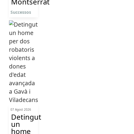
Montserrat
Successos
07 Agost 2026
Detingut
un
home