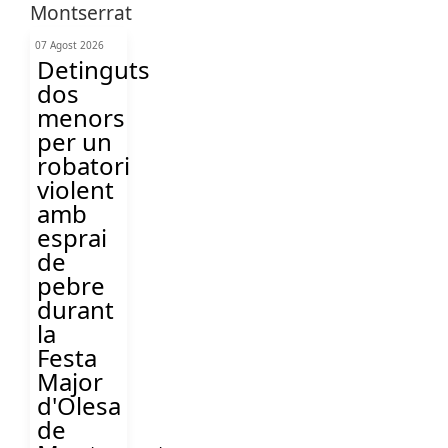
07 Agost 2026
Detinguts
dos
menors
per un
robatori
violent
amb
esprai
de
pebre
durant
la
Festa
Major
d'Olesa
de