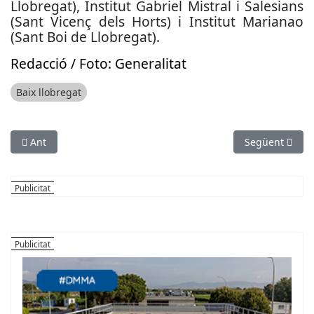
Llobregat), Institut Gabriel Mistral i Salesians
(Sant Vicenç dels Horts) i Institut Marianao
(Sant Boi de Llobregat).
R
edacció / Foto: Generalitat
Baix llobregat
Article anterior: Torrelles de Llobregat compta amb una nova e
Article següent
Ant
Següent