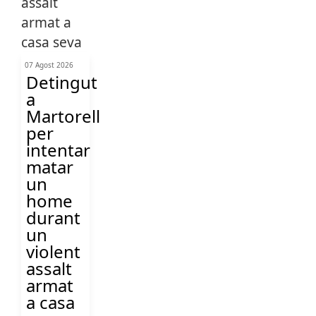
07 Agost 2026
Detingut
a
Martorell
per
intentar
matar
un
home
durant
un
violent
assalt
armat
a casa