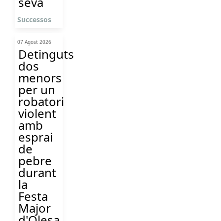
seva
Successos
07 Agost 2026
Detinguts
dos
menors
per un
robatori
violent
amb
esprai
de
pebre
durant
la
Festa
Major
d'Olesa