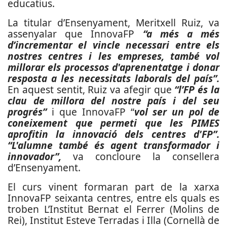
educatius.
La titular d’Ensenyament, Meritxell Ruiz, va
assenyalar que InnovaFP
“a més a més
d’incrementar el vincle necessari entre els
nostres centres i les empreses, també vol
millorar els processos d'aprenentatge i donar
resposta a les necessitats laborals del país”.
En aquest sentit, Ruiz va afegir que
“l’FP és la
clau de millora del nostre país i del seu
progrés”
i que InnovaFP “
vol ser un pol de
coneixement que permeti que les PIMES
aprofitin la innovació dels centres d'FP”.
“L'alumne també és agent transformador i
innovador”,
va concloure la consellera
d’Ensenyament.
El curs vinent formaran part de la xarxa
InnovaFP seixanta centres, entre els quals es
troben L’Institut Bernat el Ferrer (Molins de
Rei), Institut Esteve Terradas i Illa (Cornellà de