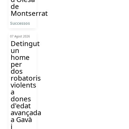
de
Montserrat
Successos
07 Agost 2026
Detingut
un
home
per
dos
robatoris
violents
a
dones
d'edat
avançada
a Gavà
i