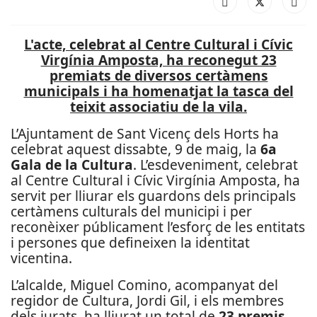
L'acte, celebrat al Centre Cultural i Cívic
Virgínia Amposta, ha reconegut 23
premiats de diversos certàmens
municipals i ha homenatjat la tasca del
teixit associatiu de la vila.
L’Ajuntament de Sant Vicenç dels Horts ha
celebrat aquest dissabte, 9 de maig, la
6a
Gala de la Cultura
. L’esdeveniment, celebrat
al Centre Cultural i Cívic Virgínia Amposta, ha
servit per lliurar els guardons dels principals
certàmens culturals del municipi i per
reconèixer públicament l’esforç de les entitats
i persones que defineixen la identitat
vicentina.
L’alcalde, Miguel Comino, acompanyat del
regidor de Cultura, Jordi Gil, i els membres
dels jurats, ha lliurat un total de
23 premis
.