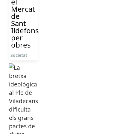
el
Mercat
de
Sant
Ildefons
per
obres
Societat