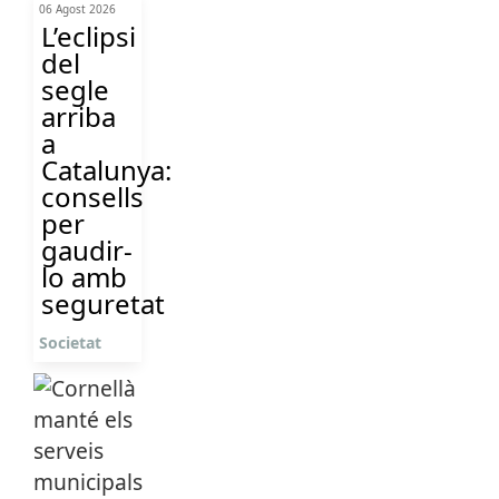
06 Agost 2026
L’eclipsi
del
segle
arriba
a
Catalunya:
consells
per
gaudir-
lo amb
seguretat
Societat