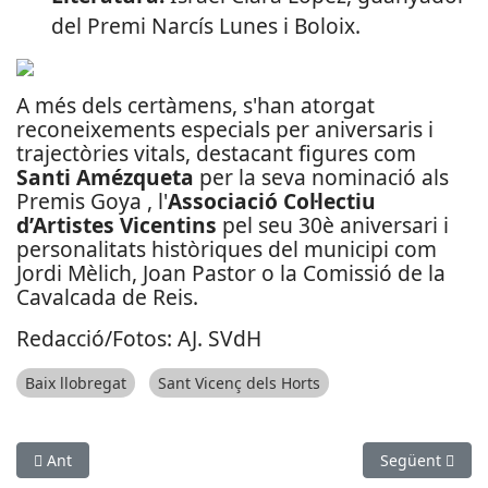
del Premi Narcís Lunes i Boloix.
A més dels certàmens, s'han atorgat
reconeixements especials per aniversaris i
trajectòries vitals, destacant figures com
Santi Amézqueta
per la seva nominació als
Premis Goya , l'
Associació Col·lectiu
d’Artistes Vicentins
pel seu 30è aniversari i
personalitats històriques del municipi com
Jordi Mèlich, Joan Pastor o la Comissió de la
Cavalcada de Reis.
Redacció/Fotos: AJ. SVdH
Baix llobregat
Sant Vicenç dels Horts
Article anterior: Viladecans viatja al segle XVIII per celebrar 
Article següen
Ant
Següent