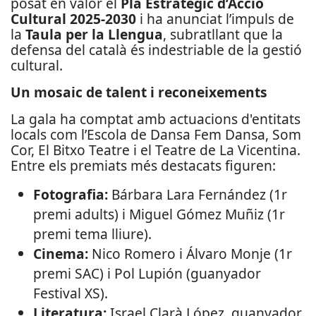
posat en valor el
Pla Estratègic d’Acció
Cultural 2025-2030
i ha anunciat l’impuls de
la
Taula per la Llengua
, subratllant que la
defensa del català és indestriable de la gestió
cultural.
Un mosaic de talent i reconeixements
La gala ha comptat amb actuacions d'entitats
locals com l’Escola de Dansa Fem Dansa, Som
Cor, El Bitxo Teatre i el Teatre de La Vicentina.
Entre els premiats més destacats figuren:
Fotografia:
Bárbara Lara Fernández (1r
premi adults) i Miguel Gómez Muñiz (1r
premi tema lliure).
Cinema:
Nico Romero i Álvaro Monje (1r
premi SAC) i Pol Lupión (guanyador
Festival XS).
Literatura:
Israel Clarà López, guanyador