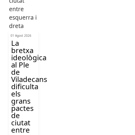
01 Agost 2026
La
bretxa
ideològica
al Ple
de
Viladecans
dificulta
els
grans
pactes
de
ciutat
entre