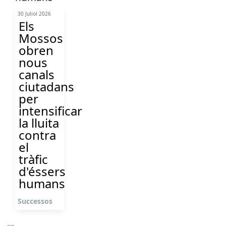
30 Juliol 2026
Els
Mossos
obren
nous
canals
ciutadans
per
intensificar
la lluita
contra
el
tràfic
d'éssers
humans
Successos