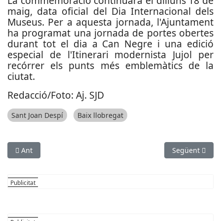
La commemoració continuarà el dilluns 18 de
maig, data oficial del Dia Internacional dels
Museus. Per a aquesta jornada, l'Ajuntament
ha programat una jornada de portes obertes
durant tot el dia a Can Negre i una edició
especial de l'Itinerari modernista Jujol per
recórrer els punts més emblemàtics de la
ciutat.
Redacció/Foto: Aj. SJD
Sant Joan Despí
Baix llobregat
Article anterior: Claudia Díaz guanya el 27è Concurs de Narra
Article següent
Ant
Següent