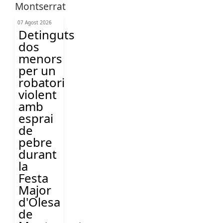
07 Agost 2026
Detinguts
dos
menors
per un
robatori
violent
amb
esprai
de
pebre
durant
la
Festa
Major
d'Olesa
de