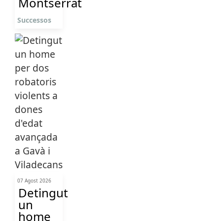
Montserrat
Successos
07 Agost 2026
Detingut
un
home