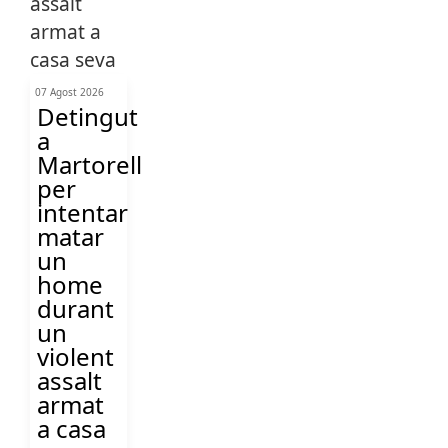
07 Agost 2026
Detingut
a
Martorell
per
intentar
matar
un
home
durant
un
violent
assalt
armat
a casa