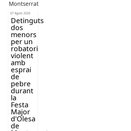
07 Agost 2026
Detinguts
dos
menors
per un
robatori
violent
amb
esprai
de
pebre
durant
la
Festa
Major
d'Olesa
de