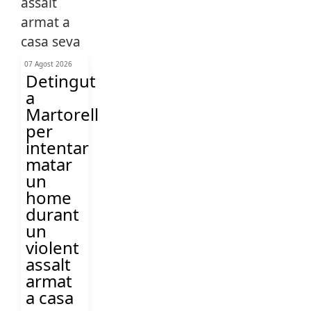
07 Agost 2026
Detingut
a
Martorell
per
intentar
matar
un
home
durant
un
violent
assalt
armat
a casa