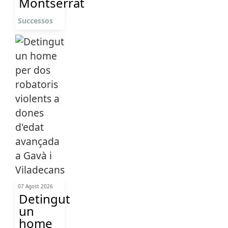
Montserrat
Successos
07 Agost 2026
Detingut
un
home