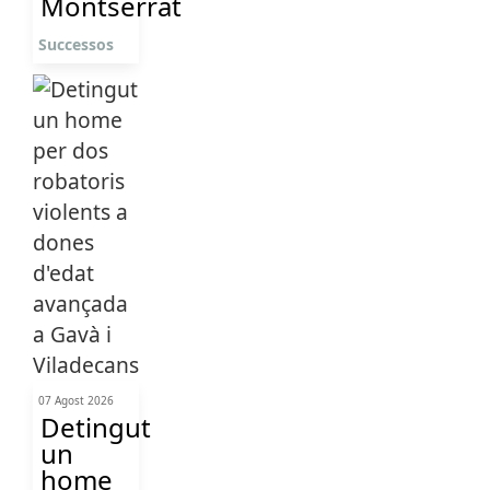
Montserrat
Successos
07 Agost 2026
Detingut
un
home