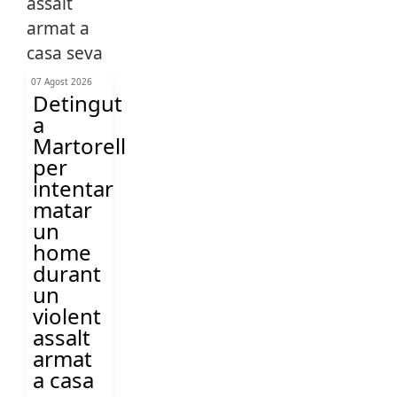
07 Agost 2026
Detingut
a
Martorell
per
intentar
matar
un
home
durant
un
violent
assalt
armat
a casa