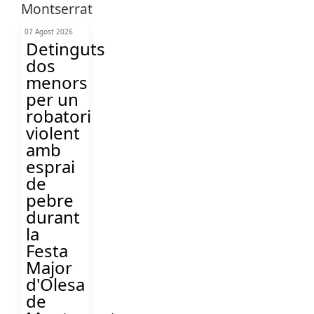
07 Agost 2026
Detinguts
dos
menors
per un
robatori
violent
amb
esprai
de
pebre
durant
la
Festa
Major
d'Olesa
de