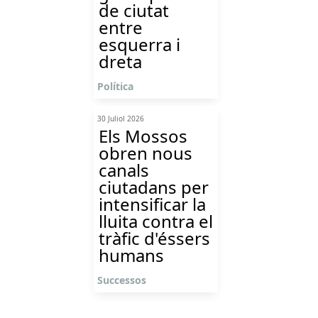
de ciutat
entre
esquerra i
dreta
Política
30 Juliol 2026
Els Mossos
obren nous
canals
ciutadans per
intensificar la
lluita contra el
tràfic d'éssers
humans
Successos