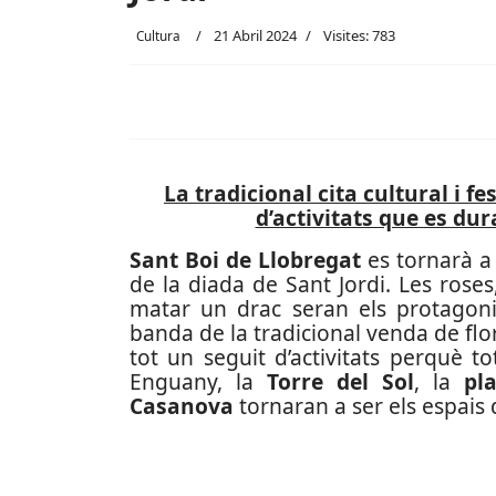
21 Abril 2024
Visites: 783
Cultura
La tradicional cita cultural i
d’activitats que es du
Sant Boi de Llobregat
es tornarà a 
de la diada de Sant Jordi. Les roses,
matar un drac seran els protagonis
banda de la tradicional venda de flors
tot un seguit d’activitats perquè 
Enguany, la
Torre del Sol
, la
pl
Casanova
tornaran a ser els espais