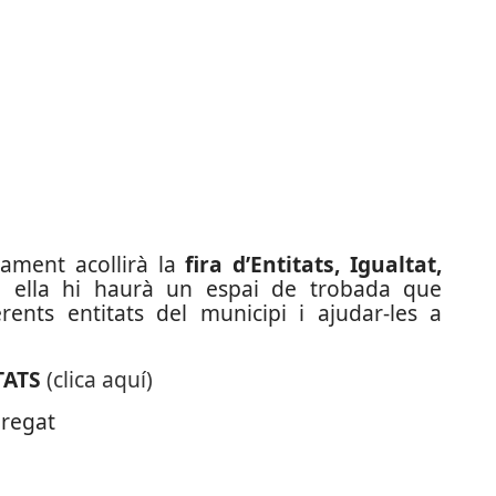
tament acollirà la
fira d’Entitats, Igualtat,
n ella hi haurà un espai de trobada que
ents entitats del municipi i ajudar-les a
TATS
(clica aquí)
bregat