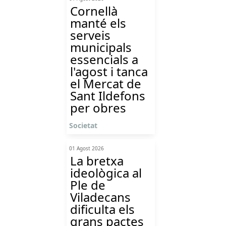
Cornellà
manté els
serveis
municipals
essencials a
l'agost i tanca
el Mercat de
Sant Ildefons
per obres
Societat
01 Agost 2026
La bretxa
ideològica al
Ple de
Viladecans
dificulta els
grans pactes