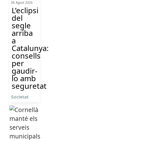
06 Agost 2026
L’eclipsi
del
segle
arriba
a
Catalunya:
consells
per
gaudir-
lo amb
seguretat
Societat