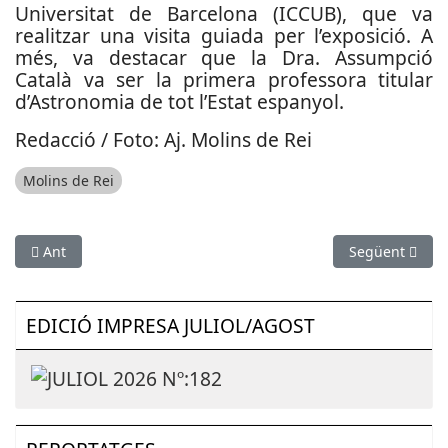
Universitat de Barcelona (ICCUB), que va
realitzar una visita guiada per l’exposició. A
més, va destacar que la Dra. Assumpció
Català va ser la primera professora titular
d’Astronomia de tot l’Estat espanyol.
Redacció / Foto: Aj. Molins de Rei
Molins de Rei
Article anterior: Un llibre i un documental preservarà la mem
Article següen
Ant
Següent
EDICIÓ IMPRESA JULIOL/AGOST