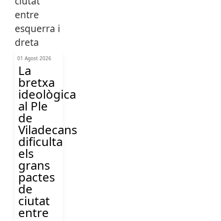
01 Agost 2026
La
bretxa
ideològica
al Ple
de
Viladecans
dificulta
els
grans
pactes
de
ciutat
entre