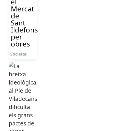
el
Mercat
de
Sant
Ildefons
per
obres
Societat