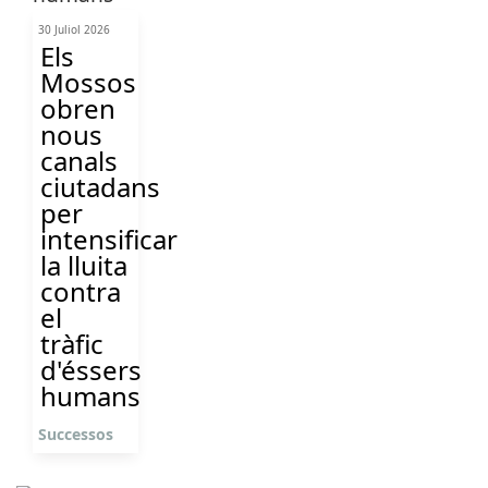
30 Juliol 2026
Els
Mossos
obren
nous
canals
ciutadans
per
intensificar
la lluita
contra
el
tràfic
d'éssers
humans
Successos