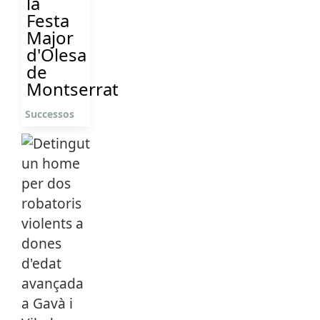
la
Festa
Major
d'Olesa
de
Montserrat
Successos