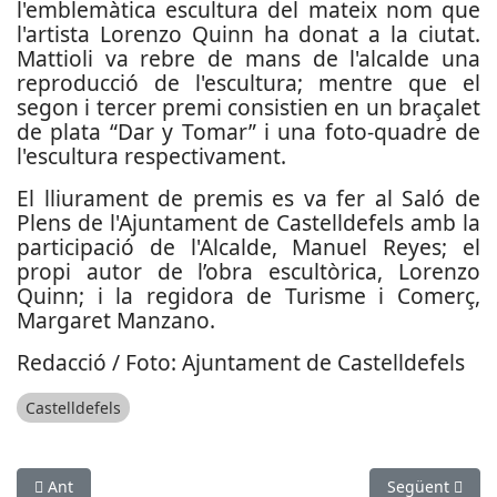
l'emblemàtica escultura del mateix nom que
l'artista Lorenzo Quinn ha donat a la ciutat.
Mattioli va rebre de mans de l'alcalde una
reproducció de l'escultura; mentre que el
segon i tercer premi consistien en un braçalet
de plata “Dar y Tomar” i una foto-quadre de
l'escultura respectivament.
El lliurament de premis es va fer al Saló de
Plens de l'Ajuntament de Castelldefels amb la
participació de l'Alcalde, Manuel Reyes; el
propi autor de l’obra escultòrica, Lorenzo
Quinn; i la regidora de Turisme i Comerç,
Margaret Manzano.
Redacció / Foto: Ajuntament de Castelldefels
Castelldefels
Article anterior: L’Escola Municipal de Música del Prat obre le
Article següen
Ant
Següent