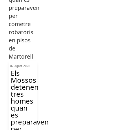
07 Agost 2026
Els
Mossos
detenen
tres
homes
quan
es
preparaven
per