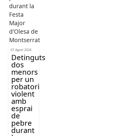
07 Agost 2026
Detinguts
dos
menors
per un
robatori
violent
amb
esprai
de
pebre
durant