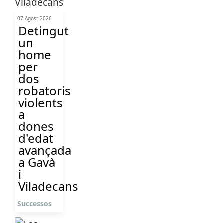
07 Agost 2026
Detingut
un
home
per
dos
robatoris
violents
a
dones
d'edat
avançada
a Gavà
i
Viladecans
Successos