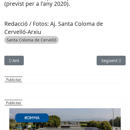
(previst per a l'any 2020).
Redacció / Fotos: Aj. Santa Coloma de
Cervelló-Arxiu
Santa Coloma de Cervelló
Article anterior: Les troballes arqueològiques de la Cova del
Article següent
Ant
Següent