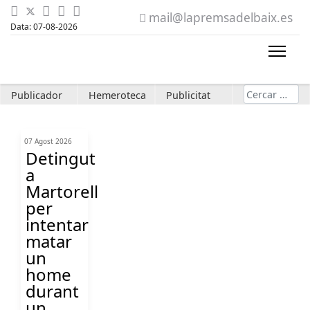
mail@lapremsadelbaix.es
Data: 07-08-2026
Cerca
Publicador
Hemeroteca
Publicitat
07 Agost 2026
Detingut
a
Martorell
per
intentar
matar
un
home
durant
un