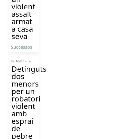
violent
assalt
armat
a casa
seva
Successos
07 Agost 2026
Detinguts
dos
menors
per un
robatori
violent
amb
esprai
de
pebre