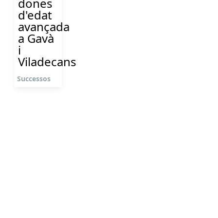
dones
d'edat
avançada
a Gavà
i
Viladecans
Successos