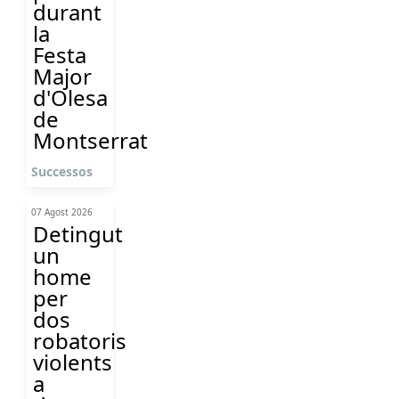
durant
la
Festa
Major
d'Olesa
de
Montserrat
Successos
07 Agost 2026
Detingut
un
home
per
dos
robatoris
violents
a