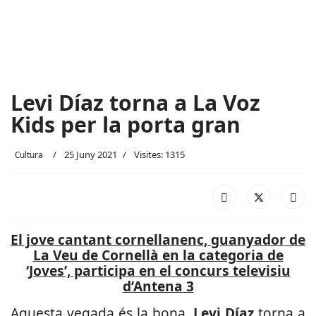
Levi Díaz torna a La Voz
Kids per la porta gran
25 Juny 2021
Visites: 1315
Cultura
El jove cantant cornellanenc, guanyador de
La Veu de Cornellà en la categoria de
‘Joves’, participa en el concurs televisiu
d’Antena 3
Aquesta vegada és la bona.
Levi Díaz
torna a