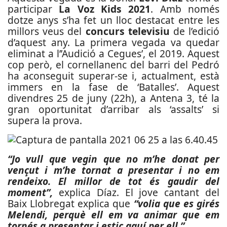
participar
La Voz Kids 2021
. Amb només
dotze anys s’ha fet un lloc destacat entre les
millors veus del
concurs televisiu
de l’edició
d’aquest any. La primera vegada va quedar
eliminat a l’’Audició a Cegues’, el 2019. Aquest
cop però, el cornellanenc del barri del Pedró
ha aconseguit superar-se i, actualment, està
immers en la fase de ‘Batalles’. Aquest
divendres 25 de juny (22h), a Antena 3, té la
gran oportunitat d’arribar als ‘assalts’ si
supera la prova.
“Jo vull que vegin que no m’he donat per
vençut i m’he tornat a presentar i no em
rendeixo. El millor de tot és gaudir del
moment”,
explica Díaz. El jove cantant del
Baix Llobregat explica que
“volia que es girés
Melendi, perquè ell em va animar que em
tornés a presentar i estic aquí per ell.”