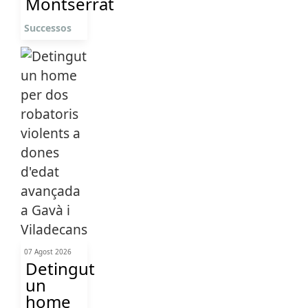
Montserrat
Successos
07 Agost 2026
Detingut
un
home