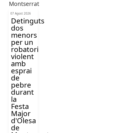
07 Agost 2026
Detinguts
dos
menors
per un
robatori
violent
amb
esprai
de
pebre
durant
la
Festa
Major
d'Olesa
de