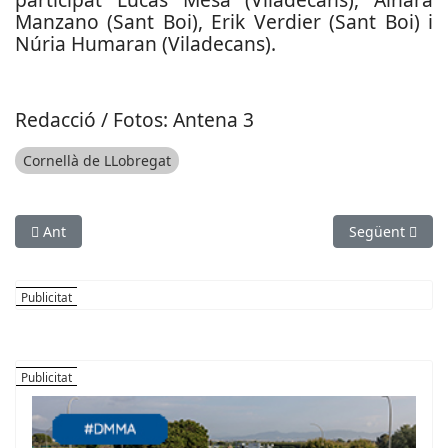
Manzano (Sant Boi), Erik Verdier (Sant Boi) i
Núria Humaran (Viladecans).
Redacció / Fotos: Antena 3
Cornellà de LLobregat
Article anterior: Marta Mas publica un llibre de fotografies d
Article següent
Ant
Següent