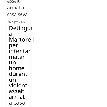
07 Agost 2026
Detingut
a
Martorell
per
intentar
matar
un
home
durant
un
violent
assalt
armat
a casa